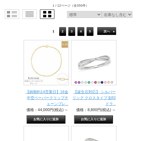
1 / 12ページ
（全350件）
1
2
3
4
5
次へ
【納期約14営業日】18金
【誕生石対応】 シルバー
中空ペーパークリップチ
リング クロスタイプ 刻印
ェーンブレ...
ドラ...
価格：44,000円(税込)
～
価格：8,800円(税込)
～