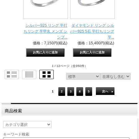
シルバー925 リング 平打
ダイヤモンド リング シル
ちリング 平甲丸 メンズ シ
バー925 5石 平打ちリング
ンプ...
平...
価格：7,150円(税込)
価格：15,400円(税込)
1 / 12ページ
（全350件）
1
2
3
4
5
次へ
商品検索
キーワード検索