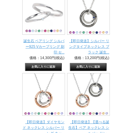
誕生石 ペアリング シルバ
【即日発送】シルバー リ
ー925 Vカーブリング 刻
ングタイプネックレス ブ
印 セ...
ラック 誕生...
価格：14,300円(税込)
価格：13,200円(税込)
【即日発送】ダイヤモン
【即日発送】【選べる誕
ド ネックレス シルバー リ
生石】ペア ネックレス シ