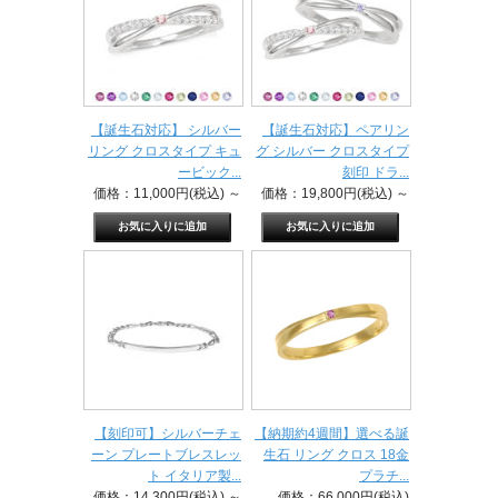
【誕生石対応】 シルバー
【誕生石対応】ペアリン
リング クロスタイプ キュ
グ シルバー クロスタイプ
ービック...
刻印 ドラ...
価格：11,000円(税込)
～
価格：19,800円(税込)
～
【刻印可】シルバーチェ
【納期約4週間】選べる誕
ーン プレートブレスレッ
生石 リング クロス 18金
ト イタリア製...
プラチ...
価格：14,300円(税込)
～
価格：66,000円(税込)