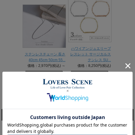
ハワイアンジュエリーブ
ステンレスチェーン 長さ
レスレット サージカルス
40cm 45cm 50cm 55...
テンレス SU...
価格：2,970円(税込)
～
価格：8,250円(税込)
1 / 1ページ
（全6件）
商品検索