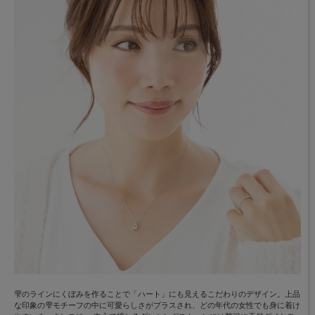
雫のラインにくぼみを作ることで「ハート」にも見えるこだわりのデザイン。上品
な印象の雫モチーフの中に可愛らしさがプラスされ、どの年代の女性でも身に着け