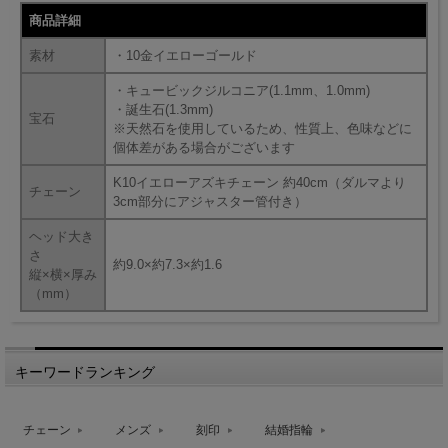
商品詳細
素材
・10金イエローゴールド
・キュービックジルコニア(1.1mm、1.0mm)
・誕生石(1.3mm)
宝石
※天然石を使用しているため、性質上、色味などに
個体差がある場合がございます
K10イエローアズキチェーン 約40cm（ダルマより
チェーン
3cm部分にアジャスター管付き）
ヘッド大き
さ
約9.0×約7.3×約1.6
縦×横×厚み
（mm）
キーワードランキング
チェーン
メンズ
刻印
結婚指輪