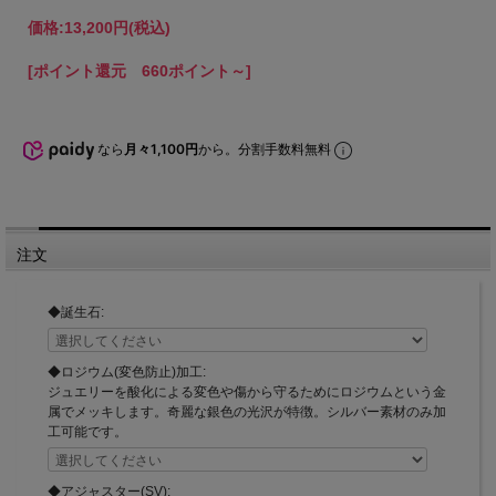
価格:
13,200円
(税込)
[ポイント還元 660ポイント～]
なら
月々1,100円
から。分割手数料無料
注文
◆誕生石:
◆ロジウム(変色防止)加工:
ジュエリーを酸化による変色や傷から守るためにロジウムという金
属でメッキします。奇麗な銀色の光沢が特徴。シルバー素材のみ加
工可能です。
◆アジャスター(SV):