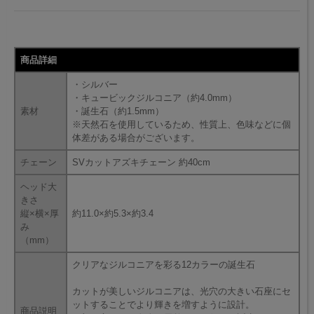
商品詳細
・シルバー
・キュービックジルコニア（約4.0mm）
素材
・誕生石（約1.5mm）
※天然石を使用しているため、性質上、色味などに個
体差がある場合がございます。
チェーン
SVカットアズキチェーン 約40cm
ヘッド大
きさ
縦×横×厚
約11.0×約5.3×約3.4
み
（mm）
クリアなジルコニアを彩る12カラーの誕生石
カットが美しいジルコニアは、光穴の大きい石座にセ
ットすることでより輝きを増すように設計。
商品説明