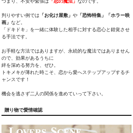
つまり、不安や緊張は
「恋の魔法」
なのです。
判りやすい例では
「お化け屋敷」
や
「恐怖特集」「ホラー映
画」
など。
「ドキドキ」を一緒に体験した相手に対する恋心と錯覚させ
る手法です。
お手軽な方法ではありますが、永続的な魔法ではありません
ので、効果があるうちに
絆を深める努力を、ぜひ。
トキメキが薄れた時こそ、恋から愛へステップアップするチ
ャンスです！
機会を逃さず二人の関係を進めていって下さい。
贈り物で愛情確認