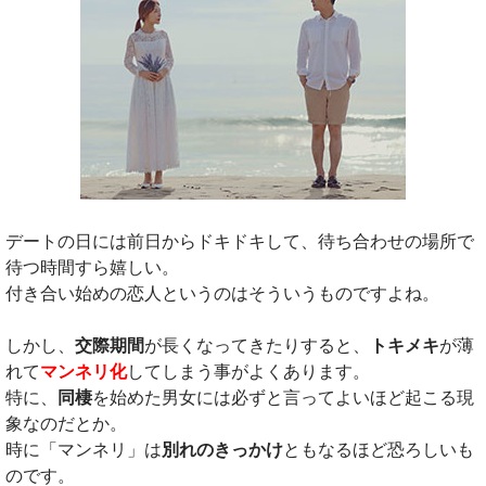
デートの日には前日からドキドキして、待ち合わせの場所で
待つ時間すら嬉しい。
付き合い始めの恋人というのはそういうものですよね。
しかし、
交際期間
が長くなってきたりすると、
トキメキ
が薄
れて
マンネリ化
してしまう事がよくあります。
特に、
同棲
を始めた男女には必ずと言ってよいほど起こる現
象なのだとか。
時に「マンネリ」は
別れのきっかけ
ともなるほど恐ろしいも
のです。