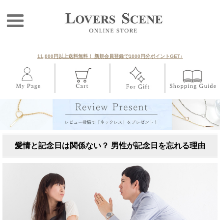
11,000円以上送料無料！ 新規会員登録で1000円分ポイントGET♪
愛情と記念日は関係ない？ 男性が記念日を忘れる理由