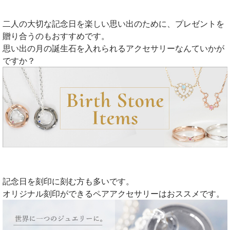
二人の大切な記念日を楽しい思い出のために、プレゼントを
贈り合うのもおすすめです。
思い出の月の誕生石を入れられるアクセサリーなんていかが
ですか？
記念日を刻印に刻む方も多いです。
オリジナル刻印ができるペアアクセサリーはおススメです。