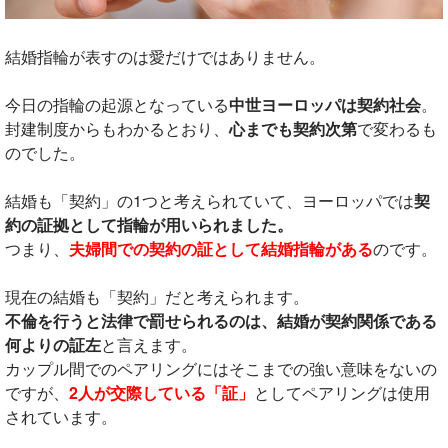
結婚指輪が表すのは愛だけではありません。
今日の指輪の起源となっている
中世ヨーロッパは契約社会
。
封建制度からもわかるとおり、
心までも契約次第
で変わるも
のでした。
結婚も「契約」の1つと考えられていて、ヨーロッパでは
契
約の証拠として指輪が用いられました。
つまり、
夫婦間での契約の証として結婚指輪がある
のです。
現在の結婚も「契約」だと考えられます。
不倫を行うと法律で罰せられるのは、結婚が契約関係である
何よりの証左
と言えます。
カップル間でのペアリングにはそこまでの強い意味をないの
ですが、
2人が交際している「証」
としてペアリングは使用
されています。