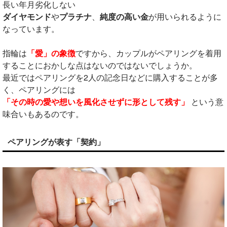
長い年月劣化しない
ダイヤモンド
や
プラチナ
、
純度の高い金
が用いられるように
なっています。
指輪は
「愛」の象徴
ですから、カップルがペアリングを着用
することにおかしな点はないのではないでしょうか。
最近ではペアリングを2人の記念日などに購入することが多
く、ペアリングには
「その時の愛や想いを風化させずに形として残す」
という意
味合いもあるのです。
ペアリングが表す「契約」