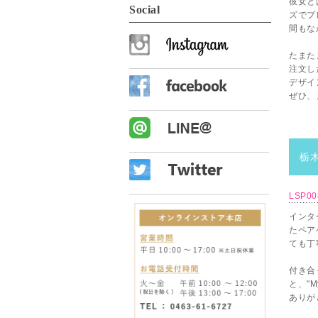
彼女と
Social
ズでプ
間もな
たまた
注文し
デザイ
ぜひ、
栃木
LSP0
インタ
たペア
ても丁
付き合
と、"M
ありが