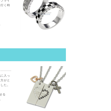
サプライ
に行く時
。
。
気に入っ
た方がと
ました。
せる
た。