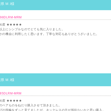
県 M.I様
098DLRM-MRM
め度 ★★★★★
以上にシンプルなのでとても気に入りました。
かの機会に利用したく思います。丁寧な対応もありがとうざいました。
県 M.I様
085DLRM-MRM
め度 ★★★★★
のペアものをねだり購入させて頂きました。
プの指輪をずっと見てましたが、ネックレスの方が抵抗ないかと思い購入。