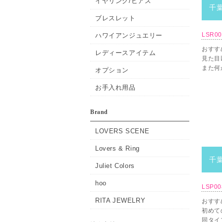
イヤリング/ピアス
千葉
ブレスレット
LSR0
ハワイアンジュエリー
おすす
レディースアイテム
見た目
また何
オプション
お手入れ用品
Brand
LOVERS SCENE
Lovers & Ring
千葉
Juliet Colors
hoo
LSP0
RITA JEWELRY
おすす
初めて
同タイ