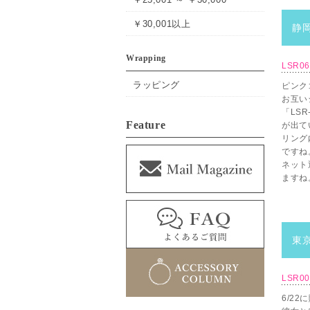
￥30,001以上
静岡
Wrapping
LSR0
ラッピング
ピンク
お互い
「LS
Feature
が出て
リング
ですね
ネット
ますね
東京
LSR00
6/2