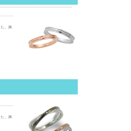
した。満
した。満