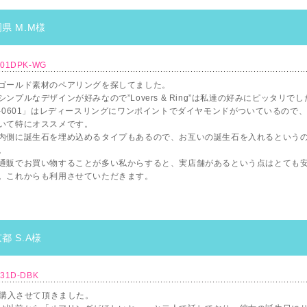
県 M.M様
601DPK-WG
ゴールド素材のペアリングを探してました。
シンプルなデザインが好みなので”Lovers & Ring”は私達の好みにピッタリでし
R-0601」はレディースリングにワンポイントでダイヤモンドがついているので
いて特にオススメです。
内側に誕生石を埋め込めるタイプもあるので、お互いの誕生石を入れるという
。
通販でお買い物することが多い私からすると、実店舗があるという点はとても
。これからも利用させていただきます。
都 S.A様
31D-DBK
2に購入させて頂きました。