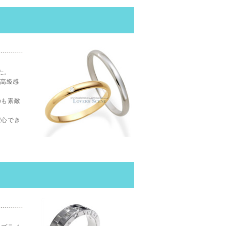
た。
、高級感
のも素敵
安心でき