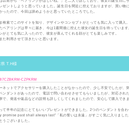
は以前から「ペアリングがほしいね。」と二人で話しており、彼女の誕生日に
レゼントしようと思っていました。誕生日を間近に控えておりますが、買い物
かったので、今回は諦めようかと思っていたところでした。
ま検索でこのサイトを知り、デザインやコンセプトがとっても気に入って購入
たペアリングは早々に届き、今は1週間後に控えた彼女の誕生日を待っています
ンがとても気に入ったので、彼女が喜んでくれる顔がとても楽しみです。
また利用させて頂きたいと思います。
県 T.H様
087CZBKRM-CZPKRM
ーネットでアクセサリーを購入したことがなかったので、少し不安でしたが、
ペンダントがあったので、電話で問い合わせさせてもらいましたが、対応され
寧で、発送や返品などの説明も詳しくしてくれましたので、安心して購入でき
って半年の記念にとてもいいプレゼントができました。2つのペンダントを合わ
y promise past shall always last”「私の誓いは永遠」がすごく気に入りまし
とうございました。