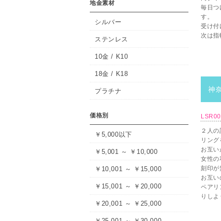
地金素材
毎日つ
す。
シルバー
受け付
次は指
ステンレス
10金 / K10
18金 / K18
神奈
プラチナ
価格別
LSR0
２人の
￥5,000以下
リング
お互い
￥5,001 ～ ￥10,000
女性の
刻印が
￥10,001 ～ ￥15,000
お互い
￥15,001 ～ ￥20,000
ペアリ
りしよ
￥20,001 ～ ￥25,000
￥25,001 ～ ￥30,000