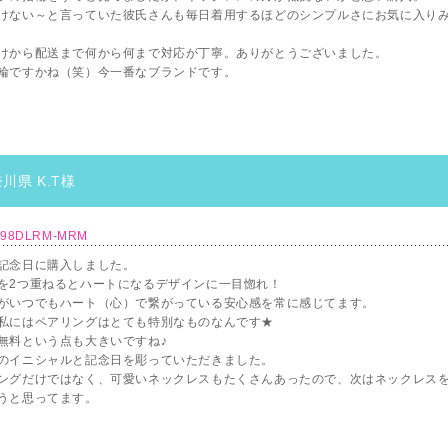
けない～と言っていた彼氏さんも毎日着用するほどのシンプルさにお気に入り
けから配送まで何から何まで対応が丁寧。ありがとうございました。
輪ですかね（笑）今一番なブランドです。
川県 K.T様
098DLRM-MRM
記念日に購入しました。
を2つ重ねるとハートになるデザインに一目惚れ！
がいつでもハート（心）で繋がっている安心感を常に感じてます。
私にはペアリングはとても特別なものなんです★
無料という点も大きいですね♪
のイニシャルと記念日を彫っていただきました。
ングだけではなく、可愛いネックレスもたくさんあったので、次はネックレス
うと思ってます。