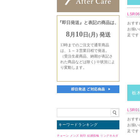
LSR0
おすす
お揃い
足です
栃
LSR0
おすす
キーワードランキング
お揃い
足です
チェーン
メンズ
刻印
結婚指輪
リングホルダ