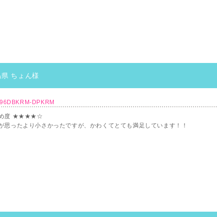
島県 ちょん様
096DBKRM-DPKRM
め度 ★★★★☆
が思ったより小さかったですが、かわくてとても満足しています！！