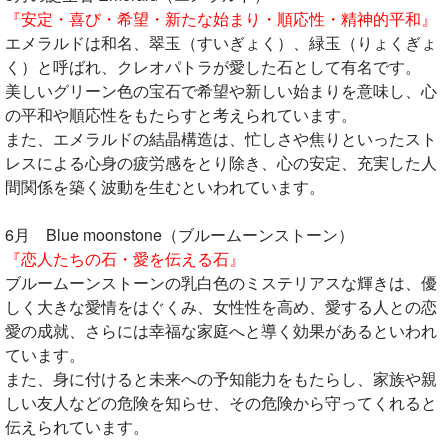
『安定・喜び・希望・新たな始まり・順応性・精神的平和』
エメラルドは和名、翠玉（すいぎょく）、緑玉（りょくぎょ
く）と呼ばれ、クレオパトラが愛した石として有名です。
美しいグリーン色の宝石で希望や新しい始まりを意味し、心
の平和や順応性をもたらすと考えられています。
また、エメラルドの結晶構造は、忙しさや焦りといったスト
レスによる心身の疲労感をとり除き、心の安定、充実した人
間関係を築く波動を生むといわれています。
6月 Blue moonstone（ブルームーンストーン）
『恋人たちの石・愛を伝える石』
ブルームーンストーンの乳白色のミステリアスな輝きは、優
しく大きな愛情をはぐくみ、女性性を高め、愛する人との恋
愛の成就、さらには幸福な家庭へと導く効果があるといわれ
ています。
また、身に付けると未来への予知能力をもたらし、家族や親
しい友人などの危険を知らせ、その危険から守ってくれると
伝えられています。