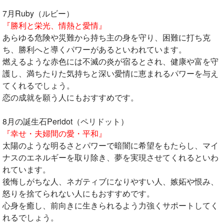
7月Ruby（ルビー）
『勝利と栄光、情熱と愛情』
あらゆる危険や災難から持ち主の身を守り、困難に打ち克
ち、勝利へと導くパワーがあるといわれています。
燃えるような赤色には不滅の炎が宿るとされ、健康や富を守
護し、満ちたりた気持ちと深い愛情に恵まれるパワーを与え
てくれるでしょう。
恋の成就を願う人にもおすすめです。
8月の誕生石Peridot（ペリドット）
『幸せ・夫婦間の愛・平和』
太陽のような明るさとパワーで暗闇に希望をもたらし、マイ
ナスのエネルギーを取り除き、夢を実現させてくれるといわ
れています。
後悔しがちな人、ネガティブになりやすい人、嫉妬や恨み、
怒りを捨てられない人にもおすすめです。
心身を癒し、前向きに生きられるよう力強くサポートしてく
れるでしょう。