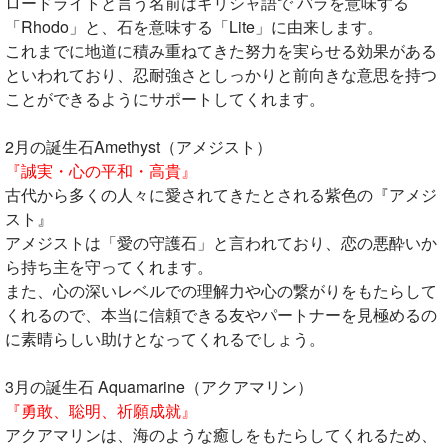
ロードライトと言う名前はギリシャ語で バラを意味する
「Rhodo」と、石を意味する「Lite」に由来します。
これまでに地道に積み重ねてきた努力を実らせる効果がある
といわれており、忍耐強さとしっかりと前向きな意思を持つ
ことができるようにサポートしてくれます。
2月の誕生石Amethyst（アメジスト）
『誠実・心の平和・高貴』
古代から多くの人々に愛されてきたとされる紫色の『アメジ
スト』
アメジストは「愛の守護石」と言われており、恋の悪酔いか
ら持ち主を守ってくれます。
また、心の深いレベルでの理解力や心の繋がりをもたらして
くれるので、本当に信頼できる友やパートナーを見極めるの
に素晴らしい助けとなってくれるでしょう。
3月の誕生石 Aquamarine（アクアマリン）
『勇敢、聡明、祈願成就』
アクアマリンは、海のような癒しをもたらしてくれるため、