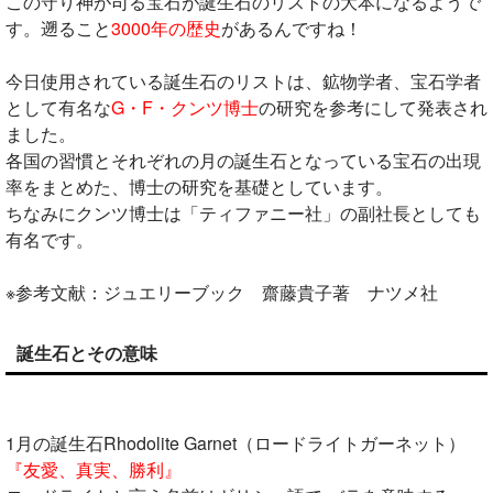
この守り神が司る宝石が誕生石のリストの大本になるようで
す。遡ること
3000年の歴史
があるんですね！
今日使用されている誕生石のリストは、鉱物学者、宝石学者
として有名な
G・F・クンツ博士
の研究を参考にして発表され
ました。
各国の習慣とそれぞれの月の誕生石となっている宝石の出現
率をまとめた、博士の研究を基礎としています。
ちなみにクンツ博士は「ティファニー社」の副社長としても
有名です。
※参考文献：ジュエリーブック 齋藤貴子著 ナツメ社
誕生石とその意味
1月の誕生石Rhodolite Garnet（ロードライトガーネット）
『友愛、真実、勝利』