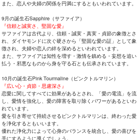
また、恋人や夫婦の関係を円満にするともいわれています。
9月の誕生石Sapphire（サファイア）
『信頼と誠実さ、堅固な愛』
サファイアは古代より、信頼・誠実・真実・貞節の象徴とさ
れ、ダイヤモンドに次ぐ硬さから「堅固な愛の証」として象
徴され、夫婦や恋人の絆を深めるといわれています。
また、サファイアは知性を増す・激情を鎮める・妄想を追い
払う・邪悪なものから身を守る石とも伝承されています。
10月の誕生石Pink Tourmaline（ピンクトルマリン）
『広い心・貞節・思慮深さ』
恋愛に関してすべてに効果があるとされ、「愛の電流」を流
し、愛情を強化し、愛の障害を取り除くパワーがあるといわ
れています。
愛を引き寄せて持続させるピンクトルマリンは、終わった愛
を浄化するともいいます。
優れた浄化力によって心身のバランスを統合し、愛の喜びを
手にするように導くでしょう。