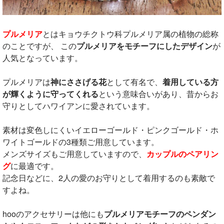
プルメリア
とはキョウチクトウ科プルメリア属の植物の総称
のことですが、 この
プルメリアをモチーフにしたデザイン
が
人気となっています。
プルメリアは
神にささげる花
として有名で、
着用している方
が輝くように守ってくれる
という意味合いがあり、昔からお
守りとしてハワイアンに愛されています。
素材は変色しにくいイエローゴールド・ピンクゴールド・ホ
ワイトゴールドの3種類ご用意しています。
メンズサイズもご用意していますので、
カップルのペアリン
グ
に最適です。
記念日などに、2人の愛のお守りとして着用するのも素敵で
すよね。
hooのアクセサリーは他にも
プルメリアモチーフのペンダン