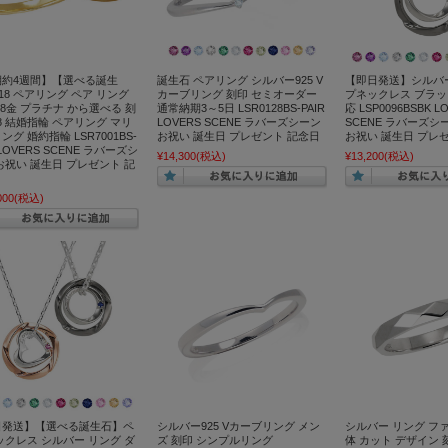
期約4週間】【選べる誕生
誕生石 ペアリング シルバー925 V
【即日発送】シルバ
18 ペアリング ペア リング
カーブリング 刻印 セミオーダー
プネックレス ブラッ
18金 プラチナ から選べる 刻
通常納期3～5日 LSR0128BS-PAIR
応 LSP0096BSBK L
18 結婚指輪 ペアリング マリ
LOVERS SCENE ラバーズシーン
SCENE ラバーズシ
ング 婚約指輪 LSR7001BS-
お祝い 誕生日 プレゼント 記念日
お祝い 誕生日 プレ
 LOVERS SCENE ラバーズシ
¥14,300
(税込)
¥13,200
(税込)
お祝い 誕生日 プレゼント 記
000
(税込)
日発送】【選べる誕生石】ペ
シルバー925 Vカーブリング メン
シルバー リング フ
ックレス シルバー リング ダ
ズ 刻印 シンプルリング
体 カット デザイン 