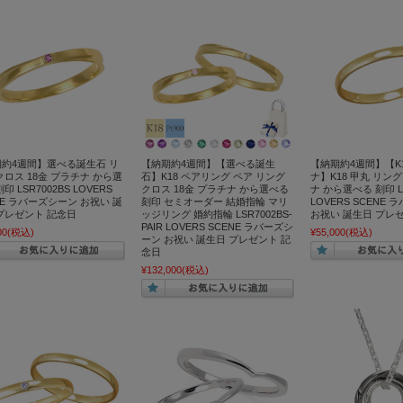
約4週間】選べる誕生石 リ
【納期約4週間】【選べる誕生
【納期約4週間】【K1
クロス 18金 プラチナ から選
石】K18 ペアリング ペア リング
ナ】K18 甲丸 リング
印 LSR7002BS LOVERS
クロス 18金 プラチナ から選べる
ナ から選べる 刻印 LS
NE ラバーズシーン お祝い 誕
刻印 セミオーダー 結婚指輪 マリ
LOVERS SCENE
プレゼント 記念日
ッジリング 婚約指輪 LSR7002BS-
お祝い 誕生日 プレ
PAIR LOVERS SCENE ラバーズシ
00
(税込)
¥55,000
(税込)
ーン お祝い 誕生日 プレゼント 記
念日
¥132,000
(税込)