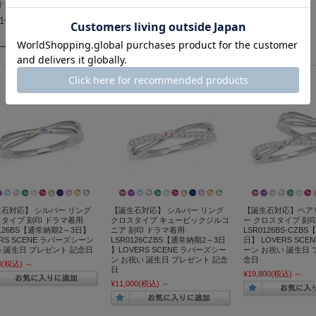
替：
並び順：
在庫：
中1件～40件を表示
一覧
石対応】 シルバー リング
【誕生石対応】 シルバー リング
【誕生石対応】ペア
タイプ 刻印 ドラマ着用
クロスタイプ キュービックジルコ
ー クロスタイプ 刻
0126BS【通常納期2～3日】
ニア 刻印 ドラマ着用
LSR0126BS-CZB
ERS SCENE ラバーズシーン
LSR0126CZBS【通常納期2～3日
日】 LOVERS SC
 誕生日 プレゼント 記念日
】LOVERS SCENE ラバーズシー
ーン お祝い 誕生日 
ン お祝い 誕生日 プレゼント 記念
念日
0
(税込)
～
日
¥19,800
(税込)
～
¥11,000
(税込)
～