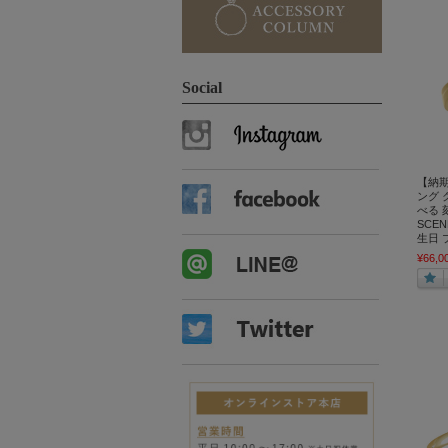
Social
【納期
ング 
べる 刻
SCE
生日 
¥66,0