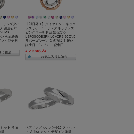
ー リングタイ
【即日発送】ダイヤモンド ネック
ク 誕生石対
レス シルバー リング ネックレス
OVERS
ピンクゴールド 誕生石対応
ーン 公式通販
LSP0096DBSPK LOVERS SCENE
ゼント 記念日
ラバーズシーン 公式通販 お祝い
誕生日 プレゼント 記念日
¥12,100
(税込)
ァセット 多面
ペアリング シルバー925 ファセッ
刻印
ト 多面体 カット デザイン 刻印