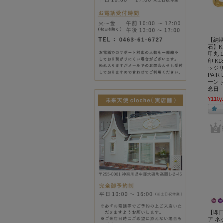
【納
石】K
甲丸 
印 K
ッジリ
PAIR
ーン 
念日
¥110,
【即
ア ネ