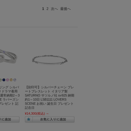
1
2
次へ
最後へ
リング シルバ
【刻印可】シルバーチェーン プレ
印 ドラマ着用
ートブレスレット イタリア製
S【通常納期2～3
SATURNO サツルノ社 sv925 納期
ENE ラバーズシ
約1～10日 LSB1111 LOVERS
プレゼント 記
SCENE お祝い 誕生日 プレゼント
記念日
¥14,300
(税込)
～