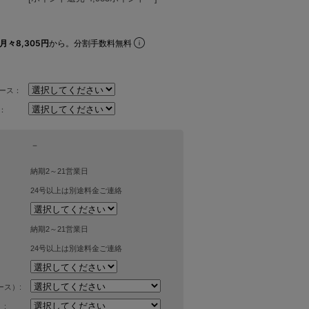
月々8,305円
から。分割手数料無料
ィース：
：
－
納期2～21営業日
24号以上は別途料金ご連絡
納期2～21営業日
24号以上は別途料金ご連絡
ス）:
: