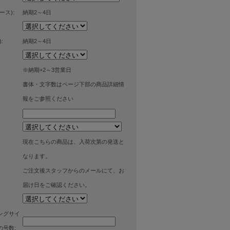
ース):
納期2～4日
:
納期2～4日
※納期+2～3営業日
書体・文字数はページ下部の商品詳細情
報をご参照ください
現在こちらの商品は、入荷次第の発送と
なります。
ご注文後スタッフからのメールにて、お
届け日をご確認ください。
ングサイ
号数: