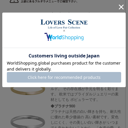
◆10金/18金ホワイトゴールド
プラチナよりも安価で白く輝くことから人
気の素材です。 ロジウムコーティングが
施され、変色しにくいことが 特徴です。
◆10金/18金ピンクゴールド
ピンクゴールドの柔らかい輝きは、上品で
可愛らしく 優しい雰囲気を演出し、女性
にとても人気です。 また日本人の肌に馴
染みやすいといわれており、 ファッショ
ン性も高く、コーディネートしやすいカラ
ーです。
◆10金/18金イエローゴールド
華やかで美しい輝きが魅力のイエローゴー
ルド。 その存在感が手元を明るく彩りま
す。 欧米ではブライダルジュエリーの素
材としても ポピュラーです。
◆プラチナ900
プラチナは天然の白い輝きを持ち、耐久性
に優れた希少価値の 高い素材です。変色
しにくく、その美しい白い輝きが いつま
でも失われないことから、「永遠の愛」を