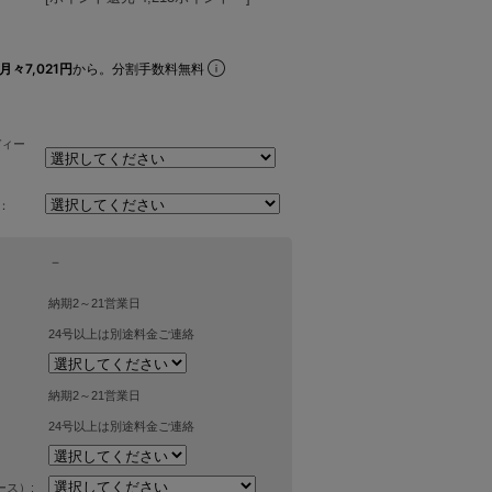
月々7,021円
から。分割手数料無料
ディー
：
－
納期2～21営業日
24号以上は別途料金ご連絡
納期2～21営業日
24号以上は別途料金ご連絡
ス）: