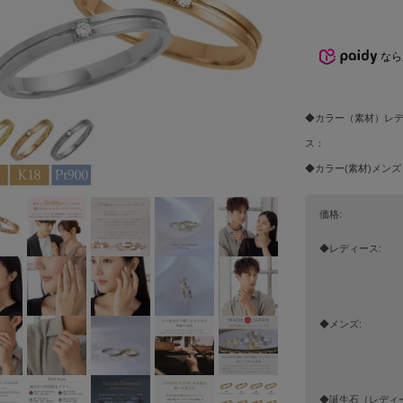
なら
◆カラー（素材）レ
ス：
◆カラー(素材)メンズ
価格:
◆レディース:
◆メンズ:
◆誕生石（レディー