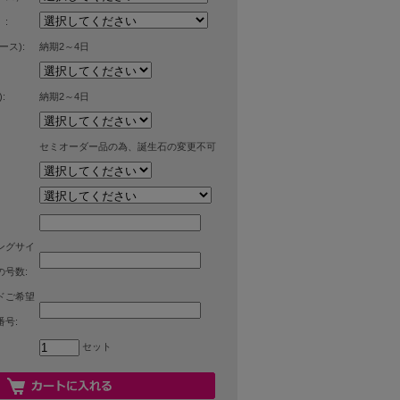
:
ース):
納期2～4日
:
納期2～4日
セミオーダー品の為、誕生石の変更不可
ングサイ
号数:
ドご希望
号:
セット