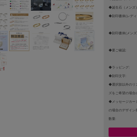
◆誕生石（メンズ）
◆刻印書体(レディ
◆刻印書体(メンズ)
◆要ご確認:
◆ラッピング:
◆刻印文字:
◆選択肢以外のリ
ズをご希望の場合の
◆メッセージカー
の場合のデザイン番
数量: