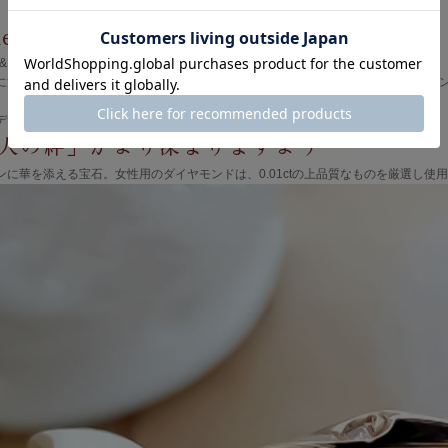
rs & Ringの中では、中心的なシリーズ。
に深まってゆくお二人の絆が、これからも続くことへの祈りを託す。そんなペアリ
デザインともマリッジリングとしても使用可能なクオリティを秘めています。
ンに華を添える宝石。女性用のダイヤモンドは、0.01ctの上品質なものを厳選し使