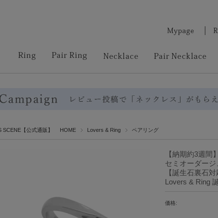
RS SCENE【公式通販】 HOME
Lovers & Ring
ペアリング
【納期約3週間
セミオーダージュ
【誕生石裏石対応】 
Lovers & R
価格: