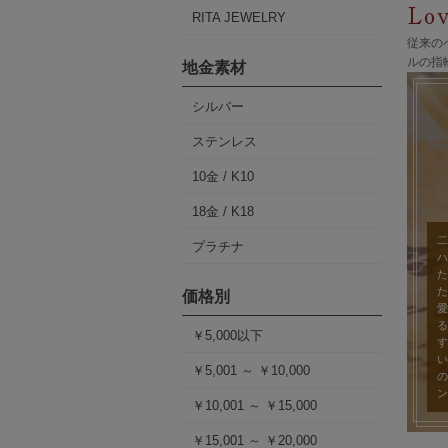
RITA JEWELRY
従来の
ルの指
地金素材
シルバー
ステンレス
10金 / K10
18金 / K18
二
プラチナ
ハ
た
た
価格別
愛
る
￥5,000以下
す
い
￥5,001 ～ ￥10,000
の
ン
￥10,001 ～ ￥15,000
￥15,001 ～ ￥20,000