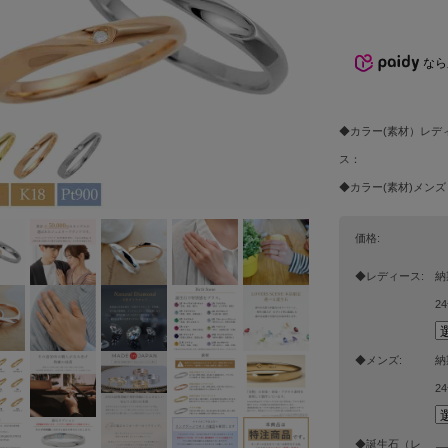
なら
◆カラー(素材）レデ
ス：
◆カラー(素材)メンズ
価格:
◆レディース:
納
2
◆メンズ:
納
2
◆誕生石（レ