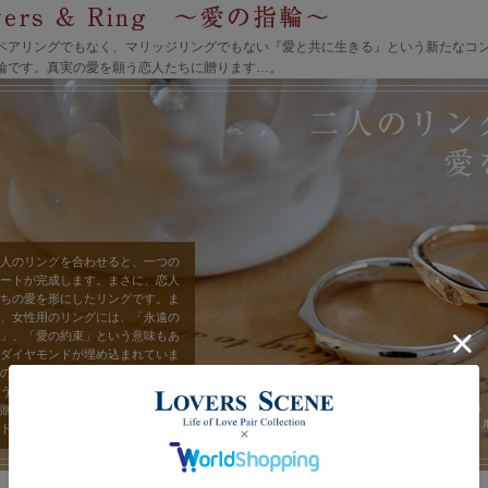
ペアリングでもなく、マリッジリングでもない『愛と共に生きる』という新たなコ
輪です。真実の愛を願う恋人たちに贈ります…。
人のリングを合わせると、一つの
ートが完成します。まさに、恋人
ちの愛を形にしたリングです。ま
、女性用のリングには、「永遠の
」、「愛の約束」という意味もあ
ダイヤモンドが埋め込まれていま
ので、「愛の誓いを立てたい」と
う想いを込めて、男性から女性へ
贈り物にもぴったりです(ダイヤモ
ドは誕生石への変更が可能です)。