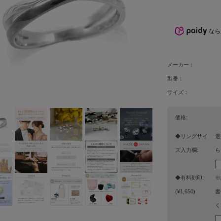
なら
メーカー：
型番：
サイズ：
価格:
◆リングサイ
選
ズ入力欄:
ら
◆有料刻印:
※
(¥1,650)
書
く