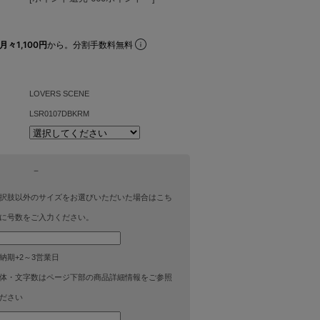
月々1,100円
から。分割手数料無料
LOVERS SCENE
LSR0107DBKRM
－
択肢以外のサイズをお選びいただいた場合はこち
に号数をご入力ください。
納期+2～3営業日
体・文字数はページ下部の商品詳細情報をご参照
ださい