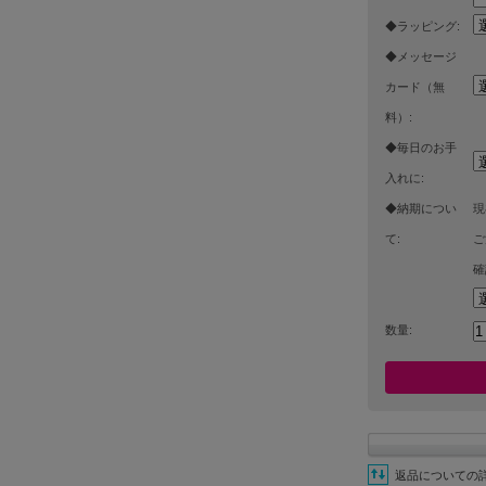
◆ラッピング:
◆メッセージ
カード（無
料）:
◆毎日のお手
入れに:
◆納期につい
現
て:
ご
確
数量:
返品についての