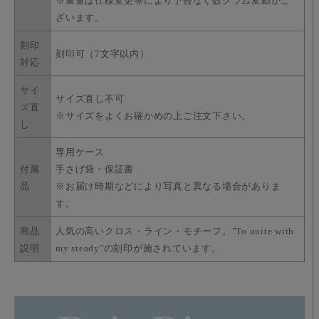
※重量は仕様変更等により予告なく数グラム変動がご
ざいます。
刻印
刻印可（7文字以内）
対応
サイ
サイズ直し不可
ズ直
※サイズをよくお確かめの上ご注文下さい。
し
専用ケース
付属
手さげ袋・保証書
品
※お届け時期などにより写真と異なる場合がありま
す。
商品
人気の高いクロス・ライン・モチーフ。"To unite with
説明
my steady"の刻印が施されています。