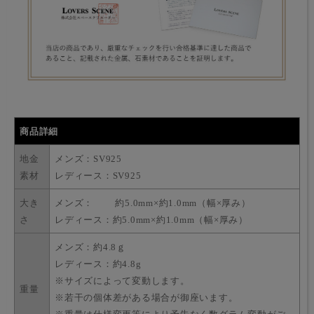
商品詳細
地金
メンズ：SV925
素材
レディース：SV925
大き
メンズ： 約5.0mm×約1.0mm（幅×厚み）
さ
レディース：約5.0mm×約1.0mm（幅×厚み）
メンズ：約4.8ｇ
レディース：約4.8g
※サイズによって変動します。
重量
※若干の個体差がある場合が御座います。