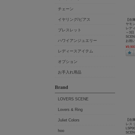
チェーン
イヤリング/ピアス
【在
ヤモ
レディ
ブレスレット
～3日 
SCE
ハワイアンジュエリー
お祝い
¥9,90
レディースアイテム
オプション
お手入れ用品
Brand
LOVERS SCENE
Lovers & Ring
Juliet Colors
【在
レス 
LSP0
hoo
SCE