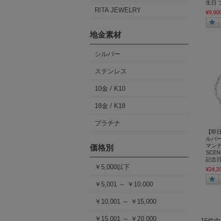
生日 
RITA JEWELRY
¥9,90
地金素材
シルバー
ステンレス
10金 / K10
18金 / K18
プラチナ
【即
ルバ
マンテル
価格別
SCE
記念
￥5,000以下
¥24,2
￥5,001 ～ ￥10,000
￥10,001 ～ ￥15,000
￥15,001 ～ ￥20,000
16件