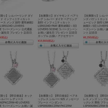
庫限り】シルバーリング ダイ
【在庫限り】ダイヤモンド ペアリ
【在庫限り】シルバー
ンド インフィニティカット
ング シルバー ダイヤ ペアリング
ンズ バゲットカット
ース メンズ 刻印 通常納期2
刻印 インフィニティカット
ュービック 刻印 LSR
LSR0134D LOVERS
LSR0134D-PAIR 通常納期2～3日
納期3～5日 LOVERS
NE ラバーズシーン 公式通販
LOVERS SCENE ラバーズシーン
ーズシーン お祝い 
 誕生日 プレゼント 記念日
お祝い 誕生日 プレゼント 記念日
ント 記念日
カップル お揃い アクセサリー
0
(税込)
¥8,250
(税込)
¥19,800
(税込)
庫限り】【即日発送】ネック
【在庫限り】【即日発送】ペアネ
【在庫限り】【即日
シルバー レディース
ックレス シルバー 925 メッセージ
レス メンズ シンプル
092PKCZRM-40 LOVERS
プレート ペンダント
ックレス 男性 ブラッ
NE ラバーズシーン お祝い 誕
LSP0092BKCZRM-PKCZRM
LSP0092BKCZRM-5