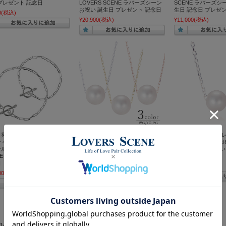
プレゼント 記念日
LOVERS SCENE ラバーズシーン
SCENE ラバーズシ
お祝い 誕生日 プレゼント 記念日
生日 記念日 プレゼ
0
(税込)
¥20,900
(税込)
¥11,000
(税込)
日発送】ペアブレスレット シ
K10 一粒 パール ネックレス 10金
一粒 パール ネック
ー ペーパークリップチェーン
MIP8104K10 LOVERS SCENE ラ
925 MIP8104 LOVE
 LSB0005-PAIR LOVERS
バーズシーン お祝い 誕生日 プレ
バーズシーン お祝い
NE お祝い 誕生日 プレゼント
ゼント 記念日
ゼント 記念日
日
¥22,000
(税込)
¥11,000
(税込)
00
(税込)
中1件～16件を表示