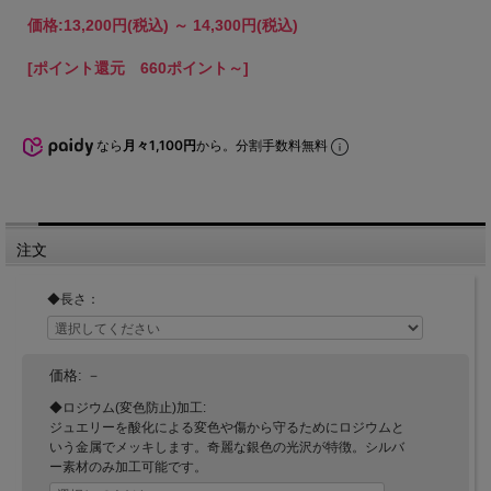
価格:
13,200円
(税込)
～
14,300円
(税込)
[ポイント還元 660ポイント～]
なら
月々1,100円
から。分割手数料無料
注文
◆長さ：
価格:
－
◆ロジウム(変色防止)加工:
ジュエリーを酸化による変色や傷から守るためにロジウムと
いう金属でメッキします。奇麗な銀色の光沢が特徴。シルバ
ー素材のみ加工可能です。