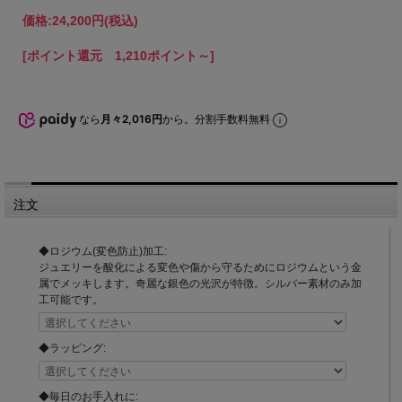
価格:
24,200円
(税込)
[ポイント還元 1,210ポイント～]
なら
月々2,016円
から。分割手数料無料
注文
◆ロジウム(変色防止)加工:
ジュエリーを酸化による変色や傷から守るためにロジウムという金
属でメッキします。奇麗な銀色の光沢が特徴。シルバー素材のみ加
工可能です。
◆ラッピング:
◆毎日のお手入れに: