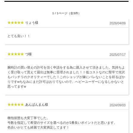
1 / 1ページ（全3件）
りょう様
2026/04/09
とても良い！！
づ様
2025/07/17
腕時計の買い替えの許可を頂く申請をする為に購入させて頂きました。気持ちよ
く受け取って貰えて届出は無事に受理されました！！低コストなのに堅牢で光沢
もバッチリのクオリティーでした！このショップが嫁にバレないことを祈るばか
りですwちなみにまだ許可はおりてないので、ヘビーユーザーになるしかないと
思ってますw
あんぱんまん様
2024/09/03
梱包状態も大変丁寧でした。
号数を指定して希望のサイズを選べるのが1番良いポイントだと思います。
色合いがとても綺麗で大変満足してます！