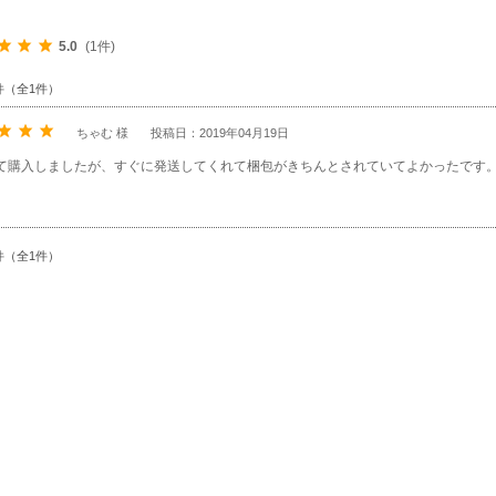
5.0
(1件)
件（全1件）
ちゃむ 様
投稿日：2019年04月19日
て購入しましたが、すぐに発送してくれて梱包がきちんとされていてよかったです
件（全1件）