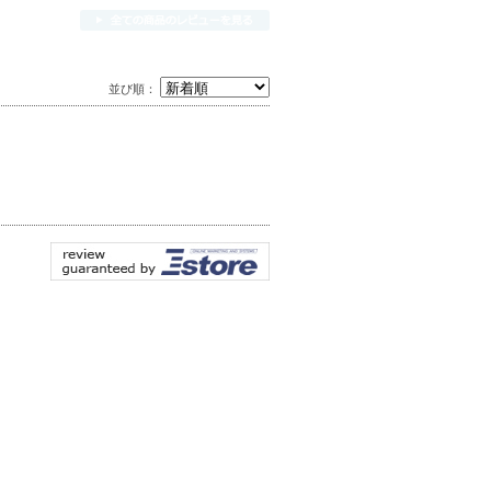
並び順：
。