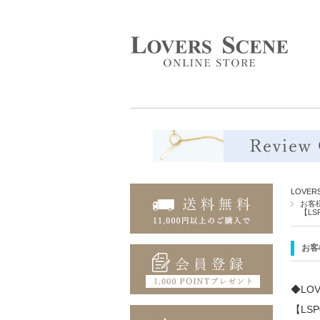
LOVE
お客
【LSP
お客
◆LO
【LSP