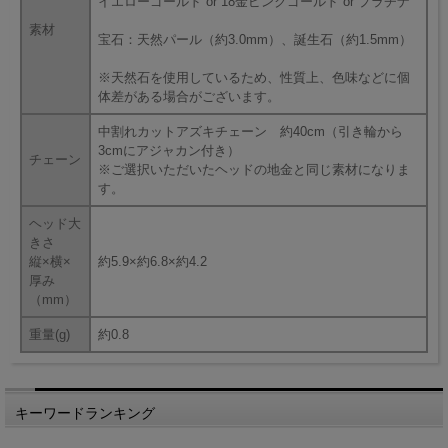
イエローゴールド or 18金ピンクゴールド or プラチナ
素材
宝石：天然パール（約3.0mm）、誕生石（約1.5mm）
※天然石を使用しているため、性質上、色味などに個
体差がある場合がございます。
中割れカットアズキチェーン 約40cm（引き輪から
3cmにアジャカン付き）
チェーン
※ご選択いただいたヘッドの地金と同じ素材になりま
す。
ヘッド大
きさ
縦×横×
約5.9×約6.8×約4.2
厚み
（mm）
重量(g)
約0.8
キーワードランキング