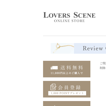
ご指
削除