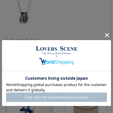
メンズシルバーネックレス
約11.4mm×約4.4mm×約1.2mm (縦×横×厚み)