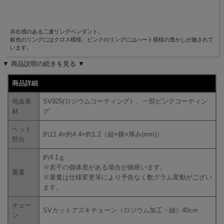
存在感のある二連リングペンダント。
銀色のリングにはクロス模様、ピンクのリングにはハート模様の透かしが施されて
います。
▼ 商品説明の続きを見る ▼
商品詳細
地金素
SV925(ロジウムコーティング）、一部ピンクコーティン
材
グ
ヘッド
約11.4×約4.4×約1.2（縦×横×厚み(mm)）
部分
約4.1ｇ
※若干の個体差がある場合が御座います。
重量
※重量は仕様変更等により予告なく数グラム変動がござい
ます。
チェー
SVカットアズキチェーン（ロジウム加工・細）40cm
ン