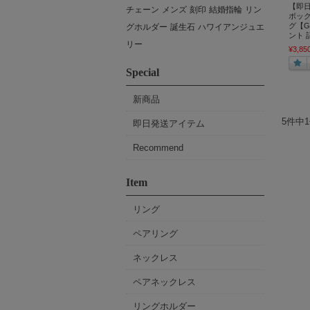
【即
チェーン
メンズ
刻印
結婚指輪
リン
ボッ
グ【G
グホルダー
誕生石
ハワイアンジュエ
ント 
リー
¥3,85
Special
新商品
5件中
即日発送アイテム
Recommend
Item
リング
ペアリング
ネックレス
ペアネックレス
リングホルダー