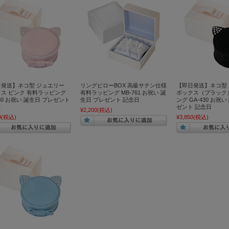
日発送】ネコ型 ジュエリー
リングピローBOX 高級サテン仕様
【即日発送】ネコ型
ス ピンク 有料ラッピング
有料ラッピング MB-761 お祝い 誕
ボックス（ブラック
430 お祝い 誕生日 プレゼント
生日 プレゼント 記念日
ング GA-430 お祝
日
ゼント 記念日
¥2,200
(税込)
0
(税込)
¥3,850
(税込)