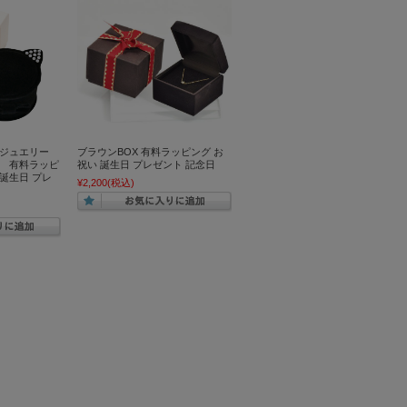
 ジュエリー
ブラウンBOX 有料ラッピング お
） 有料ラッピ
祝い 誕生日 プレゼント 記念日
い 誕生日 プレ
¥2,200
(税込)