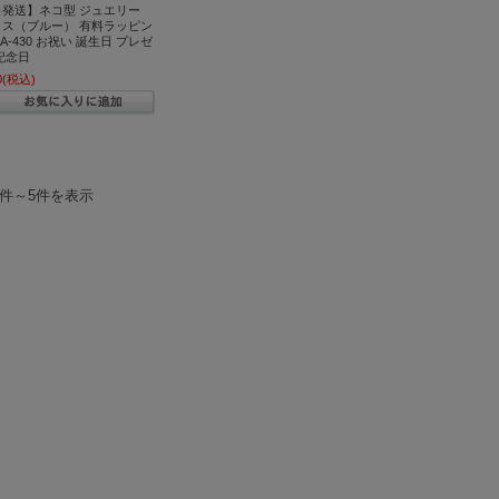
日発送】ネコ型 ジュエリー
クス（ブルー） 有料ラッピン
A-430 お祝い 誕生日 プレゼ
記念日
0
(税込)
1件～5件を表示