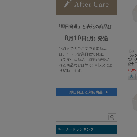
【即
ボック
GA-
記念
¥3,85
キーワードランキング