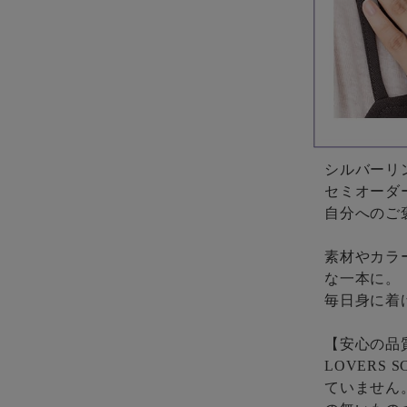
シルバーリ
セミオーダ
自分へのご
素材やカラ
な一本に。
毎日身に着
【安心の品
LOVERS
ていません