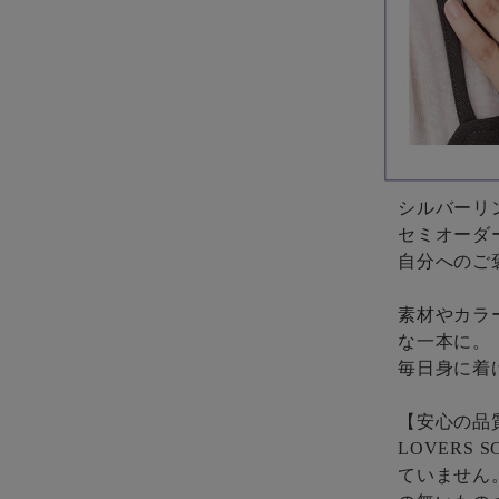
シルバーリ
セミオーダ
自分へのご
素材やカラ
な一本に。
毎日身に着
【安心の品
LOVERS
ていません