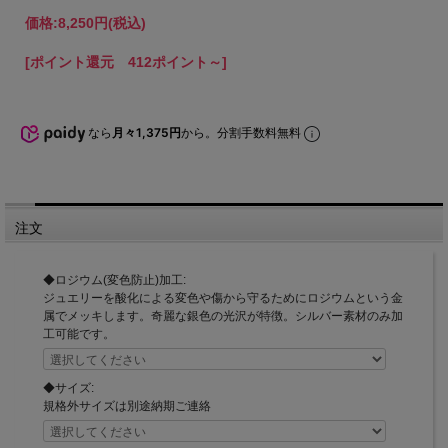
価格:
8,250円
(税込)
[ポイント還元 412ポイント～]
なら
月々1,375円
から。分割手数料無料
注文
◆ロジウム(変色防止)加工:
ジュエリーを酸化による変色や傷から守るためにロジウムという金
属でメッキします。奇麗な銀色の光沢が特徴。シルバー素材のみ加
工可能です。
◆サイズ:
規格外サイズは別途納期ご連絡