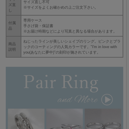
サイズ直し不可
ズ直
※サイズをよくお確かめの上ご注文下さい。
し
専用ケース
付属
手さげ袋・保証書
品
※お届け時期などにより写真と異なる場合があります。
ねじったラインが美しいシェイプのリング。ピンクとブラ
商品
ックのコーティングの人気カラーです。"I'm in love with
説明
you(あなたに夢中)"の刻印が施されています。