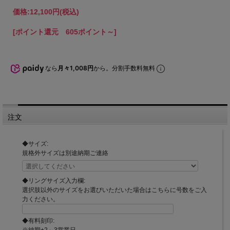
価格:
12,100円
(税込)
[ポイント還元 605ポイント～]
なら
月々1,008円
から。分割手数料無料
注文
◆サイズ:
規格外サイズは別途納期ご連絡
◆リングサイズ入力欄:
選択肢以外のサイズをお選びいただいた場合はこちらに号数をご入
力ください。
◆有料刻印:
※納期+2～3営業日