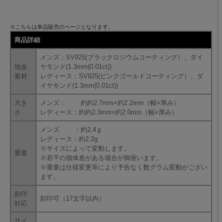
※こちらは単品販売のページとなります。
商品詳細
メンズ：SV925(ブラックロジウムコーティング）、ダイ
地金
ヤモンド(1.3mm(0.01ct))
素材
レディース：SV925(ピンクゴールドコーティング）、ダ
イヤモンド(1.3mm(0.01ct))
大き
メンズ： 約約2.7mm×約2.2mm（幅×厚み）
さ
レディース：約約2.3mm×約2.0mm（幅×厚み）
メンズ ：約2.4ｇ
レディース：約2.2g
※サイズによって変動します。
重量
※若干の個体差がある場合が御座います。
※重量は仕様変更等により予告なく数グラム変動がござい
ます。
刻印
刻印可（17文字以内）
対応
サイ