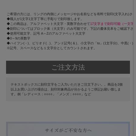
ご希望の方には、リングの内側にメッセージやお名前などを有料で刻印(文字入れ)さ
◆職人が1文字1文字丁寧に手彫りで刻印致します。
◆この商品は、アルファベット大文字・英数字合わせて
17文字まで刻印可能（一文字約
◆刻印についてはブロック体（大文字）のみ可能です。下記の書体見本をご確認下さ
◆使用可能文字、記号 A～Zのアルファベット大文字
◆0～9の英数字
◆ハイフン( - )、ピリオド( . )、アンド記号( & )、小文字の「to」(1文字分)、中黒(・)
※記号、スペースなども１文字分としてカウントされます。
ご注文方法
テキストボックスに刻印文字をご入力いただきご注文下さい。。商品を2個
以上お買い上げの場合は、刻印対象商品が分かるようご併記お願い致しま
す。例「レディース：○○○○」「メンズ：○○○○」など