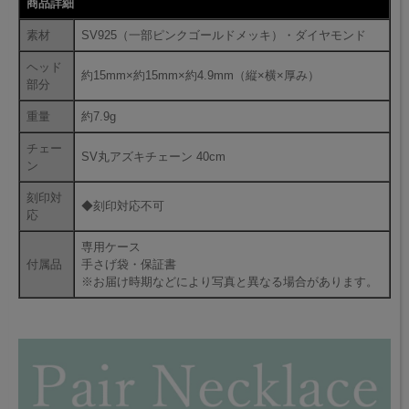
商品詳細
素材
SV925（一部ピンクゴールドメッキ）・ダイヤモンド
ヘッド
約15mm×約15mm×約4.9mm（縦×横×厚み）
部分
重量
約7.9g
チェー
SV丸アズキチェーン 40cm
ン
刻印対
◆刻印対応不可
応
専用ケース
付属品
手さげ袋・保証書
※お届け時期などにより写真と異なる場合があります。