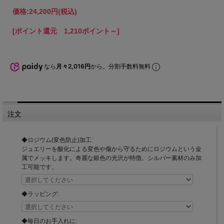
価格:
24,200円
(税込)
[ポイント還元 1,210ポイント～]
なら
月々2,016円
から。分割手数料無料
注文
◆ロジウム(変色防止)加工:
ジュエリーを酸化による変色や傷から守るためにロジウムという金
属でメッキします。奇麗な銀色の光沢が特徴。シルバー素材のみ加
工可能です。
◆ラッピング:
◆毎日のお手入れに: