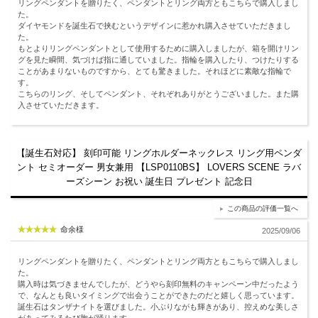
リングペンダントを贈りたく、ペンダントとリング両方ともこちらで購入しまし
た。
ダイヤモンドを誕生石で挟むというデザインに惹かれ購入させていただきまし
た。
もとよりリングペンダントとして使用するために購入しましたが、箱を開けリン
グを見た瞬間、気づけば指に通していました。指輪を購入したり、つけたりする
ことがあまりないものですから、とても驚きました。それほどに素敵な指輪で
す。
こちらのリング、そしてペンダント、それぞれありがとうございました。また購
入させていただきます。
【誕生石対応】 刻印可能 リングホルダーネックレス リング用ペンダ
ント セミオーダー 男女兼用 【LSP0110BS】 LOVERS SCENE ラバ
ーズシーン お祝い 誕生日 プレゼント 記念日
この商品の評価一覧へ
命余様
2025/09/06
リングペンダントを贈りたく、ペンダントとリング両方ともこちらで購入しまし
た。
購入時は気づきませんでしたが、どうやら刻印無料のキャンペーン中だったよう
で、なんとも良いタイミングで出会うことができたのだと嬉しく思っています。
誕生石はタンザナイトを選びました。小ぶりながも輝きがあり、控えめな美しさ