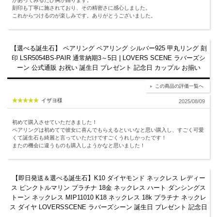
があってみるたび胸が踊ります。
刻印も丁寧に施されており、その精密さに感心しました。
これからつけるのが楽しみです。ありがとうございました。
【選べる誕生石】 ペアリング ペアリング シルバー925 甲丸リング 刻
印 LSR5054BS-PAIR 通常納期3～5日 | LOVERS SCENE ラバーズシ
ーン 公式通販 お祝い 誕生日 プレゼント 記念日 カップル お揃い
この商品の評価一覧へ
イザヨ様
2025/08/09
初めて購入させていただきました！
ペアリングは初めてで彼女に喜んでもらえるといいなと思い購入し、すごく可愛
くて誕生石も綺麗と言っていただけですごくうれしかったです！
またの機会に違うものも購入しようかなと思いました！
【即日発送＆選べる誕生石】K10 ダイヤモンド ネックレス レディー
ス ピンクトルマリン プラチナ 18金 ネックレス ハート ダンシングス
トーン ネックレス MIP11010 K18 ネックレス 18k プラチナ ネックレ
ス ダイヤ LOVERSSCENE ラバーズシーン 誕生日 プレゼント 記念日