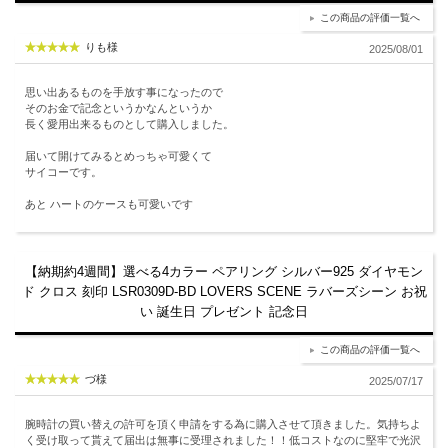
この商品の評価一覧へ
りも様
2025/08/01
思い出あるものを手放す事になったので
そのお金で記念というかなんというか
長く愛用出来るものとして購入しました。
届いて開けてみるとめっちゃ可愛くて
サイコーです。
あと ハートのケースも可愛いです
【納期約4週間】選べる4カラー ペアリング シルバー925 ダイヤモン
ド クロス 刻印 LSR0309D-BD LOVERS SCENE ラバーズシーン お祝
い 誕生日 プレゼント 記念日
この商品の評価一覧へ
づ様
2025/07/17
腕時計の買い替えの許可を頂く申請をする為に購入させて頂きました。気持ちよ
く受け取って貰えて届出は無事に受理されました！！低コストなのに堅牢で光沢