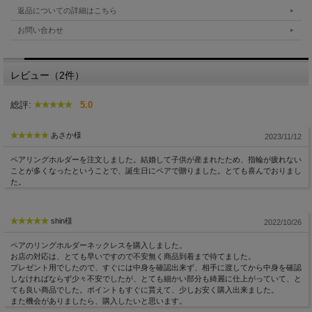
返品についての詳細はこちら
お問い合わせ
レビュー（2件）
総評:
5.0
あさか様
2023/11/12
ペアリングホルダーを注文しました。結婚して子供が産まれたため、指輪が疲れない
ことが多くなったということで、誕生日にペアで贈りました。とても喜んでおりまし
た。
shin様
2022/10/26
ペアのリングホルダーネックレスを購入しました。
お店の対応は、とても早いですので不安無く商品到着まで待てました。
プレゼント用でしたので、すぐには中身を確認出来ず、相手に渡してから中身を確認
しなければならず少々不安でしたが、とても細かい部分も綺麗に仕上がっていて、と
ても良い商品でした。ポイントもすぐに貰えて、少しお安く購入出来ました。
また機会がありましたら、購入したいと思います。