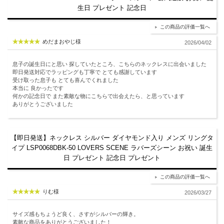
生日 プレゼント 記念日
この商品の評価一覧へ
めだまおやじ様
2026/04/02
息子の誕生日にと思い 探していたところ、こちらのネックレスに出会いました
即日発送対応でラッピングも丁寧で とても感謝しています
受け取った息子も とても喜んでくれました
本当に 良かったです
何かの記念日で また素敵な物にこちらで出会えたら、と思っています
ありがとうございました
【即日発送】ネックレス シルバー ダイヤモンド入り メンズ リングタ
イプ LSP0068DBK-50 LOVERS SCENE ラバーズシーン お祝い 誕生
日 プレゼント 記念日 プレゼント
この商品の評価一覧へ
りむ様
2026/03/27
サイズ感もちょうど良く、さすがシルバーの輝き。
素敵な商品をありがとうございました！