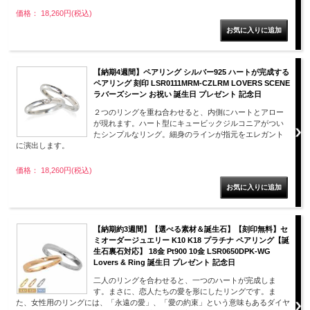
価格： 18,260円(税込)
【納期4週間】ペアリング シルバー925 ハートが完成する
ペアリング 刻印 LSR0111MRM-CZLRM LOVERS SCENE
ラバーズシーン お祝い 誕生日 プレゼント 記念日
２つのリングを重ね合わせると、内側にハートとアロー
が現れます。ハート型にキュービックジルコニアがつい
たシンプルなリング。細身のラインが指元をエレガント
に演出します。
価格： 18,260円(税込)
【納期約3週間】【選べる素材＆誕生石】【刻印無料】セ
ミオーダージュエリー K10 K18 プラチナ ペアリング【誕
生石裏石対応】 18金 Pt900 10金 LSR0650DPK-WG
Lovers & Ring 誕生日 プレゼント 記念日
二人のリングを合わせると、一つのハートが完成しま
す。まさに、恋人たちの愛を形にしたリングです。ま
た、女性用のリングには、「永遠の愛」、「愛の約束」という意味もあるダイヤ