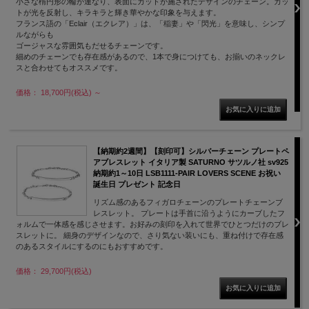
小さな楕円形の輪が連なり、表面にカットが施されたデザインのチェーン。カッ
トが光を反射し、キラキラと輝き華やかな印象を与えます。
フランス語の「Eclair（エクレア）」は、「稲妻」や「閃光」を意味し、シンプ
ルながらも
ゴージャスな雰囲気もだせるチェーンです。
細めのチェーンでも存在感があるので、1本で身につけても、お揃いのネックレ
スと合わせてもオススメです。
価格： 18,700円(税込)
～
【納期約2週間】【刻印可】シルバーチェーン プレートペ
アブレスレット イタリア製 SATURNO サツルノ社 sv925
納期約1～10日 LSB1111-PAIR LOVERS SCENE お祝い
誕生日 プレゼント 記念日
リズム感のあるフィガロチェーンのプレートチェーンブ
レスレット。 プレートは手首に沿うようにカーブしたフ
ォルムで一体感を感じさせます。お好みの刻印を入れて世界でひとつだけのブレ
スレットに。 細身のデザインなので、さり気ない装いにも、重ね付けで存在感
のあるスタイルにするのにもおすすめです。
価格： 29,700円(税込)