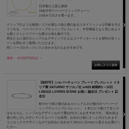
日本製の上質な素材
18金中空ペーパークリップチェーン
お好みで太さが選べます。
クリップのような細長いコマが連なり抜け感のあるスタイリッシュな印象を与え
てくれる、ペーパークリップチェーンブレスレット。中空構造となり見ためより
も軽くストレスフリーな着け心地も魅力です。
男女ともに流行のシンプルなデザインでどんなコーディネ―トとも相性が良くシ
ーンを問わずご着用いただけます。
同シリーズのネックレスと合わせるのもおすすめです。
価格： 44,000円(税込)
～
【刻印可】シルバーチェーン プレートブレスレット イタ
リア製 SATURNO サツルノ社 sv925 納期約1～10日
LSB1111 LOVERS SCENE お祝い 誕生日 プレゼント 記
念日
軽やかで抜け感のあるカジュアルさが魅力のペーパーク
リップチェーンブレスレット。 １本だけで着けて頂くの
はもちろん、シンプルなデザインなので重ね付けにもおすすめです。 留め具は
着け外しのしやすいマンテルパーツを採用。お出かけ前にさっと付けられます。
ユニセックスデザインなのでお好みに合わせて18cmと21cmから長さをお選びく
ださい。