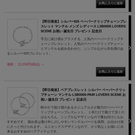
【即日発送】シルバー925 ペーパークリップチェーンブレ
スレット マンテル メンズ レディース LSB0005 LOVERS
SCENE お祝い 誕生日 プレゼント 記念日
手元に抜け感をプラスする、人気のペーパークリップチ
ェーンブレスレット。人気のペーパークリップチェーン
とマンテルを組み合わせた、シンプルながら存在感のあ
るシルバー925ブレスレット。
価格： 13,200円(税込)
～
【即日発送】ペアブレスレット シルバー ペーパークリッ
プチェーン マンテル LSB0005-PAIR LOVERS SCENE お
祝い 誕生日 プレゼント 記念日
軽やかで抜け感のあるカジュアルさが魅力のペーパーク
リップチェーンブレスレット。 １本だけで着けて頂くの
はもちろん、シンプルなデザインなので重ね付けにもお
すすめです。 留め具は着け外しのしやすいマンテルパーツを採用。お出かけ前
にさっと付けられます。 ユニセックスデザインなので、さり気なくお揃いに出
来るおすすめのペアアイテムです。