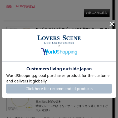
価格： 24,200円(税込)
ハワイアンジュエリーブレスレット サージカルステンレ
ス SUS316L プルメリア スクロール LSB8108 LOVERS
SCENE ラバーズシーン 公式通販 お祝い 誕生日 プレゼン
ト 記念日
安心のサージカルステンレス製ハワイアンジュエリー。
価格： 8,250円(税込)
NEW
【納期約14営業日】10金 18金 エクレア ゴールドチェー
ンブレスレット K10 K18 18cm 太さ1.4mm 国産 sny-
1040-18 お祝い 誕生日 プレゼント 記念日
日本製の上質な素材
繊細でレースのようなデザインとキラキラ輝くカットが
大人可愛い