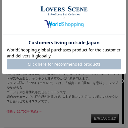
安心のサージカルステンレス製ハワイアンジュエリー。
価格： 8,250円(税込)
NEW
【納期約14営業日】10金 18金 エクレア ゴールドチェーンブレスレット K10
K18 18cm 太さ1.4mm 国産 sny-1040-18 お祝い 誕生日 プレゼント 記念日
日本製の上質な素材
繊細でレースのようなデザインとキラキラ輝くカットが大人可愛い
小さな楕円形の輪が連なり、表面にカットが施されたデザインのチェーン。カッ
トが光を反射し、キラキラと輝き華やかな印象を与えます。
フランス語の「Eclair（エクレア）」は、「稲妻」や「閃光」を意味し、シンプ
ルながらも
ゴージャスな雰囲気もだせるチェーンです。
細めのチェーンでも存在感があるので、1本で身につけても、お揃いのネックレ
スと合わせてもオススメです。
価格： 18,700円(税込)
～