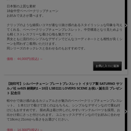
日本製の上質な素材
18金中空ペーパークリップチェーン
お好みで太さが選べます。
クリップのような細長いコマが連なり抜け感のあるスタイリッシュな印象を与え
てくれる、ペーパークリップチェーンブレスレット。中空構造となり見ためより
も軽くストレスフリーな着け心地も魅力です。
男女ともに流行のシンプルなデザインでどんなコーディネ―トとも相性が良くシ
ーンを問わずご着用いただけます。
同シリーズのネックレスと合わせるのもおすすめです。
価格： 44,000円(税込)
～
【刻印可】シルバーチェーン プレートブレスレット イタリア製 SATURNO サツ
ルノ社 sv925 納期約1～10日 LSB1111 LOVERS SCENE お祝い 誕生日 プレゼン
ト 記念日
軽やかで抜け感のあるカジュアルさが魅力のペーパークリップチェーンブレスレ
ット。 １本だけで着けて頂くのはもちろん、シンプルなデザインなので重ね付
けにもおすすめです。 留め具は着け外しのしやすいマンテルパーツを採用。お
出かけ前にさっと付けられます。 ユニセックスデザインなのでお好みに合わせ
て18cmと21cmから長さをお選びください。
価格： 14,300円(税込)
～