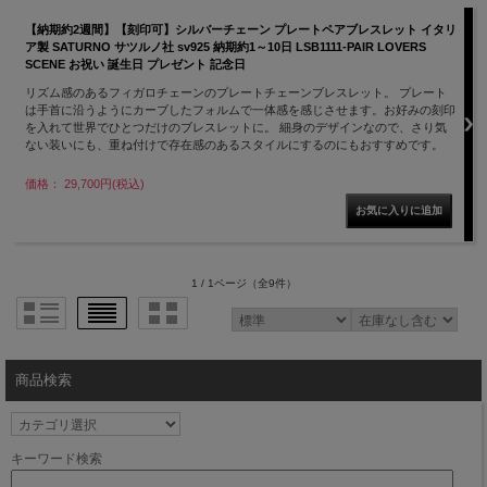
【納期約2週間】【刻印可】シルバーチェーン プレートペアブレスレット イタリ
ア製 SATURNO サツルノ社 sv925 納期約1～10日 LSB1111-PAIR LOVERS
SCENE お祝い 誕生日 プレゼント 記念日
リズム感のあるフィガロチェーンのプレートチェーンブレスレット。 プレート
は手首に沿うようにカーブしたフォルムで一体感を感じさせます。お好みの刻印
を入れて世界でひとつだけのブレスレットに。 細身のデザインなので、さり気
ない装いにも、重ね付けで存在感のあるスタイルにするのにもおすすめです。
価格： 29,700円(税込)
1 / 1ページ
（全9件）
商品検索
キーワード検索