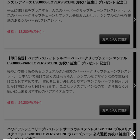
ンズ レディース LSB0005 LOVERS SCENE お祝い 誕生日 プレゼント 記念日
手元に抜け感をプラスする、人気のペーパークリップチェーンブレスレット。人
気のペーパークリップチェーンとマンテルを組み合わせた、シンプルながら存在
感のあるシルバー925ブレスレット。
価格： 13,200円(税込)
～
【即日発送】ペアブレスレット シルバー ペーパークリップチェーン マンテル
LSB0005-PAIR LOVERS SCENE お祝い 誕生日 プレゼント 記念日
軽やかで抜け感のあるカジュアルさが魅力のペーパークリップチェーンブレスレ
ット。 １本だけで着けて頂くのはもちろん、シンプルなデザインなので重ね付
けにもおすすめです。 留め具は着け外しのしやすいマンテルパーツを採用。お
出かけ前にさっと付けられます。 ユニセックスデザインなので、さり気なくお
揃いに出来るおすすめのペアアイテムです。
価格： 24,200円(税込)
ハワイアンジュエリーブレスレット サージカルステンレス SUS316L プルメリア
スクロール LSB8108 LOVERS SCENE ラバーズシーン 公式通販 お祝い 誕生日
プレゼント 記念日