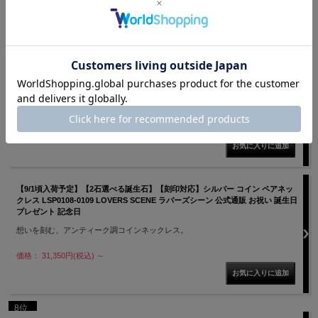
誕生石と刻印が入れられるセミオーダーリングホルダーペアネックレス。3カラ
ーからお好みのカラーを選べます。幅約6mmまでのリングと組み合わせ可能で
す。
12石から選べる誕生石が留まるシンプルさが魅力の一品。宝石が上品に映えてデ
イリーに着けやすいデザインを追求しました。
オリジナルの刻印を入れれば更に特別感もアップ。
リングホルダーはもちろん、単体でネックレスとしてお使いいただくのもおすす
めです。
価格： 29,700円(税込)
【9/1頃入荷予定】【2石選べる誕生石】【刻印対応】シルバー コイン ペアネッ
クレス LSP0108-0109 LOVERS SCENE ラバーズシーン 公式通販 お祝い 誕生日
プレゼント 記念日
想いを刻む、アンティーク調コインネックレス。
価格： 31,350円(税込)
～
8位