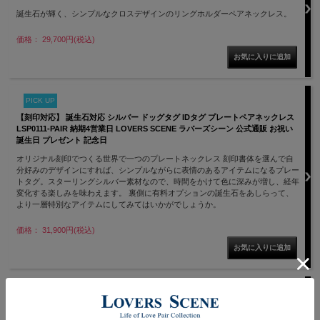
誕生石が輝く、シンプルなクロスデザインのリングホルダーペアネックレス。
価格： 29,700円(税込)
PICK UP
【刻印対応】 誕生石対応 シルバー ドッグタグ IDタグ プレートペアネックレス
LSP0111-PAIR 納期4営業日 LOVERS SCENE ラバーズシーン 公式通販 お祝い
誕生日 プレゼント 記念日
オリジナル刻印でつくる世界で一つのプレートネックレス 刻印書体を選んで自
分好みのデザインにすれば、シンプルながらに表情のあるアイテムになるプレー
トタグ。スターリングシルバー素材なので、時間をかけて色に深みが増し、経年
変化する楽しみを味わえます。 裏側に有料オプションの誕生石をあしらって、
より一層特別なアイテムにしてみてはいかがでしょうか。
価格： 31,900円(税込)
【誕生石対応】 【刻印対応】シルバー リングホルダー ペア ネックレス リング
用ペアネックレス ３カラー LSP0110BS-PAIR LOVERS SCENE ラバーズシーン
お祝い 誕生日 プレゼント 記念日