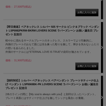
価格： 27,500円(税込)
【即日発送】ペアネックレス シルバー 925 サークル ピンク＆ブラック ペンダン
ト LSP0082PKRM-BKRM LOVERS SCENE ラバーズシーン お祝い 誕生日 プレ
ゼント 記念日
軽やかに揺れるサークルプレートのネックレス。２カラーでより印象的に。
内側のプレートのおもて面には光を象った彫りを施して、輝きを失わないふたり
の想いをあらわしました。
外側のサークルには“ETERNAL LOVE IS TRUE”の刻印が施されています。
価格： 31,900円(税込)
【刻印対応】シルバー ペアネックレス ペアペンダント プレートサティーナ仕上
げ ペンダント LSP0069BK-PK LOVERS SCENE ラバーズシーン お祝い 誕生日
プレゼント 記念日
2本のラインの間に【My soul is always with you】と刻印が入ったペンダント。
プレート表面にはサティーナ仕上げを施してシックな風合いが素敵。