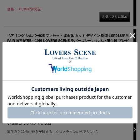
価格： 19,360円(税込)
ペアリング シルバー925 ファセット 多面体 カット デザイン 刻印 LSR0132RM-
PAIR 通常納期3～10日 LOVERS SCENE ラバーズシーン お祝い 誕生日 プレゼ
ント 記念日
宝石のようにキラキラと放つ眩い光は、まるで二人の愛の輝きのよう。 存在感
のあるエッジィなデザインでありながら、太めのアームで指にフィット。いつで
も着けていたいリングです。
価格： 19,360円(税込)
～
3位
PICK UP
【誕生石対応】ペアリング シルバー クロスタイプ 刻印 ドラマ着用
LSR0126BS-CZBS【通常納期2～3日】 LOVERS SCENE ラバーズシーン お祝
い 誕生日 プレゼント 記念日
誕生石と12石の輝きが映える、クロスラインのペアリング。