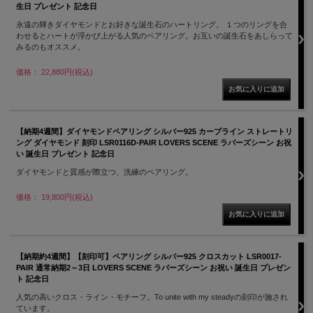
生日 プレゼント 記念日
永遠の輝きダイヤモンドとお好きな誕生石のハートリング。 １つのリングを合
わせるとハートが浮かび上がる人気のペアリング。お互いの誕生石をあしらって
みるのもオススメ。
価格： 22,880円(税込)
【納期4週間】ダイヤモンドペアリング シルバー925 カーブライン ストレートリ
ング ダイヤモンド 刻印 LSR0116D-PAIR LOVERS SCENE ラバーズシーン お祝
い 誕生日 プレゼント 記念日
ダイヤモンドと質感が際立つ、洗練のペアリング。
価格： 19,800円(税込)
【納期約4週間】【刻印可】ペアリング シルバー925 クロスカット LSR0017-
PAIR 通常納期2～3日 LOVERS SCENE ラバーズシーン お祝い 誕生日 プレゼン
ト 記念日
人気の高いクロス・ライン・モチーフ。To unite with my steadyの刻印が施され
ています。