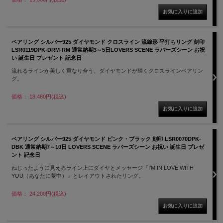
ペアリング シルバー925 ダイヤモンド クロスライン 流線形 平打ちリング 刻印
LSR0119DPK-DRM-RM 通常納期3～5日LOVERS SCENE ラバーズシーン お祝
い 誕生日 プレゼント 記念日
流れるラインが美しく重なり合う、ダイヤモンドが輝くクロスラインペアリン
グ。
価格： 18,480円(税込)
ペアリング シルバー925 ダイヤモンド ピンク・ブラック 刻印 LSR0070DPK-
DBK 通常納期7～10日 LOVERS SCENE ラバーズシーン お祝い 誕生日 プレゼ
ント 記念日
ねじったように見えるライン上にダイヤとメッセージ『I'M IN LOVE WITH
YOU（あなたに夢中）』とレイアウトされたリング。
価格： 24,200円(税込)