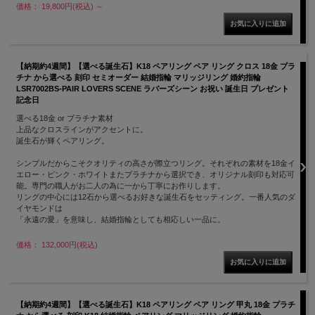
価格： 19,800円(税込)
～
【納期約4週間】【選べる誕生石】K18 ペアリング ペア リング クロス 18金 プラ
チナ から選べる 刻印 セミオーダー 結婚指輪 マリッジリング 婚約指輪
LSR7002BS-PAIR LOVERS SCENE ラバーズシーン お祝い 誕生日 プレゼント
記念日
選べる18金 or プラチナ素材
上品なクロスラインがアクセントに。
誕生石が輝くペアリング。
シンプルだからこそクオリティの高さが際立つリング。それぞれの素材を18金イ
エロー・ピンク・ホワイトまたプラチナから選択でき、オリジナル刻印も対応可
能。専門の職人がお二人の為に一から丁寧にお作りします。
リングの中心には12石から選べるお好きな誕生石をセッティング。一番人気のダ
イヤモンドは
「永遠の愛」を意味し、結婚指輪としても相応しい一品に。
価格： 132,000円(税込)
【納期約4週間】【選べる誕生石】K18 ペアリング ペア リング 甲丸 18金 プラチ