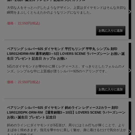
大切な人をそっとハグしたようなデザイン。上質はダイヤモンドはそんな大切な
瞬間をまぶしくとらえたかのようなリングになりました。
価格： 22,550円(税込)
ペアリング シルバー925 ダイヤモンド 平打ちリング 平甲丸 シンプル 刻印
LSR0124DRM-RM 通常納期3～5日 LOVERS SCENE ラバーズシーン お祝い 誕
生日 プレゼント 記念日 カップル お揃い
5石のダイヤモンドが華やかに輝くレディースと、すっきりとしたフォルムのメ
ンズ。シンプルな中に上質感が漂うシルバー925のペアリングです。
価格： 22,550円(税込)
ペアリング シルバー925 ダイヤモンド 斜めライン レディース2カラー 刻印
LSR0120DPK-DRM-RM 【通常納期3～10日】LOVERS SCENE ラバーズシーン
お祝い 誕生日 プレゼント 記念日
斜めのラインにダイヤモンドが3石並び、周りにはミル打ちが輝くことで、より
まばゆく煌めきます。指元を華やかに美しく魅せ、身に着けるだけで気分が上が
るような指輪です。