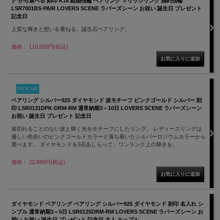
ナ から選べる 刻印 K18 結婚指輪 ペアリング マリッジリング 婚約指輪
LSR7001BS-PAIR LOVERS SCENE ラバーズシーン お祝い 誕生日 プレゼント
記念日
上質な輝きと想いを重ねる、誕生石ペアリング。
価格： 110,000円(税込)
PICK UP
ペアリング シルバー925 ダイヤモンド 波モチーフ ピンクゴールド シルバー 刻
印 LSR0131DPK-DRM-RM 通常納期3～10日 LOVERS SCENE ラバーズシーン
お祝い 誕生日 プレゼント 記念日
途切れることのない波と輝く光をモチーフにしたリング。 レディースリングは
優しい色合いのピンクゴールドカラーと落ち着いたシルバーロジウムカラーから
選べます。 ダイヤモンドを3石あしらって、ワンランク上の輝きを。
価格： 22,880円(税込)
ダイヤモンド ペアリング ペアリング シルバー925 ダイヤモンド 刻印 名入れ シ
ンプル 通常納期3～5日 LSR0125DRM-RM LOVERS SCENE ラバーズシーン お
揃い お祝い 誕生日 プレゼント 記念日 大人 カップル