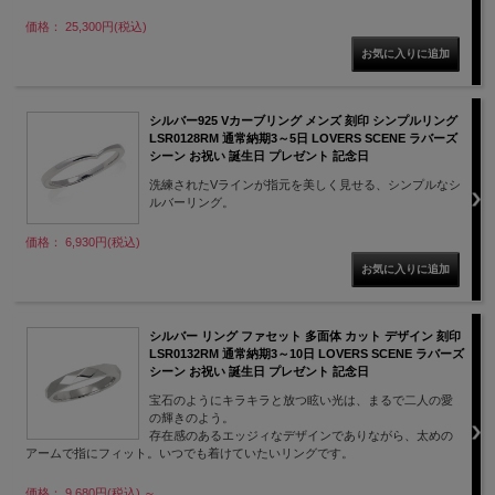
価格： 25,300円(税込)
シルバー925 Vカーブリング メンズ 刻印 シンプルリング
LSR0128RM 通常納期3～5日 LOVERS SCENE ラバーズ
シーン お祝い 誕生日 プレゼント 記念日
洗練されたVラインが指元を美しく見せる、シンプルなシ
ルバーリング。
価格： 6,930円(税込)
シルバー リング ファセット 多面体 カット デザイン 刻印
LSR0132RM 通常納期3～10日 LOVERS SCENE ラバーズ
シーン お祝い 誕生日 プレゼント 記念日
宝石のようにキラキラと放つ眩い光は、まるで二人の愛
の輝きのよう。
存在感のあるエッジィなデザインでありながら、太めの
アームで指にフィット。いつでも着けていたいリングです。
価格： 9,680円(税込)
～