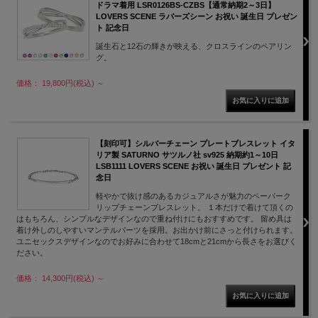
ドラマ着用 LSR0126BS-CZBS【通常納期2～3日】
LOVERS SCENE ラバーズシーン お祝い 誕生日 プレゼン
ト 記念日
誕生石と12石の輝きが映える、クロスラインのペアリン
グ。
価格： 19,800円(税込)
～
【刻印可】シルバーチェーン プレートブレスレット イタ
リア製 SATURNO サツルノ社 sv925 納期約1～10日
LSB1111 LOVERS SCENE お祝い 誕生日 プレゼント 記
念日
軽やかで抜け感のあるカジュアルさが魅力のペーパーク
リップチェーンブレスレット。 １本だけで着けて頂くの
はもちろん、シンプルなデザインなので重ね付けにもおすすめです。 留め具は
着け外しのしやすいマンテルパーツを採用。お出かけ前にさっと付けられます。
ユニセックスデザインなのでお好みに合わせて18cmと21cmから長さをお選びく
ださい。
価格： 14,300円(税込)
～