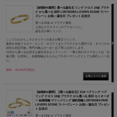
【納期約4週間】選べる誕生石 リング クロス 18金 プラチ
ナ から選べる 刻印 LSR7002BS LOVERS SCENE ラバー
ズシーン お祝い 誕生日 プレゼント 記念日
選べる18金 or プラチナ素材
上品なクロスラインがアクセントに。
誕生石が輝くリング。
シンプルだからこそクオリティの高さが際立つリング。
素材を18金イエロー・ピンク・ホワイトまたプラチナから選択でき、オリジナル
刻印も対応可能。専門の職人が一点一点丁寧にお作りします。
12石から選べるお好きな誕生石をセッティング。一番人気のダイヤモンドは「永
遠の愛」を意味し、結婚指輪はもちろんプロポーズリングとしても相応しい一品
に。
価格： 66,000円(税込)
【納期約4週間】【選べる誕生石】K18 ペアリング ペア
リング クロス 18金 プラチナ から選べる 刻印 セミオーダ
ー 結婚指輪 マリッジリング 婚約指輪 LSR7002BS-PAIR
LOVERS SCENE ラバーズシーン お祝い 誕生日 プレゼン
ト 記念日
選べる18金 or プラチナ素材