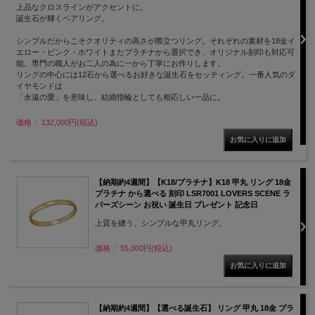
上品なクロスラインがアクセントに。
誕生石が輝くペアリング。
シンプルだからこそクオリティの高さが際立つリング。それぞれの素材を18金イ
エロー・ピンク・ホワイトまたプラチナから選択でき、オリジナル刻印も対応可
能。専門の職人がお二人の為に一から丁寧にお作りします。
リングの中心には12石から選べるお好きな誕生石をセッティング。一番人気のダ
イヤモンドは
「永遠の愛」を意味し、結婚指輪としても相応しい一品に。
価格： 132,000円(税込)
【納期約4週間】【K18/プラチナ】K18 甲丸 リング 18金
プラチナ から選べる 刻印 LSR7001 LOVERS SCENE ラ
バーズシーン お祝い 誕生日 プレゼント 記念日
上質を纏う、シンプルな甲丸リング。
価格： 55,000円(税込)
【納期約4週間】【選べる誕生石】 リング 甲丸 18金 プラ