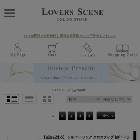
11,000円以上送料無料！ 新規会員登録で1000円分ポイントGET♪
1 / 14ページ
（全266件）
1
2
3
4
5
次へ
【誕生石対応】 シルバー リング クロスタイプ 刻印 ドラ