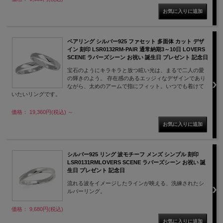
ペアリング シルバー925 ファセット 多面体 カット デザ
イン 刻印 LSR0132RM-PAIR 通常納期3～10日 LOVERS
SCENE ラバーズシーン お祝い 誕生日 プレゼント 記念日
宝石のようにキラキラと放つ眩い光は、まるで二人の愛
の輝きのよう。 存在感のあるエッジィなデザインであり
ながら、太めのアームで指にフィット。いつでも着けて
いたいリングです。
価格： 19,360円(税込)
～
シルバー925 リング 波モチーフ メンズ シンプル 刻印
LSR0131RMLOVERS SCENE ラバーズシーン お祝い 誕
生日 プレゼント 記念日
流れる波をイメージしたラインが映える、洗練されたシ
ルバーリング。
価格： 9,680円(税込)