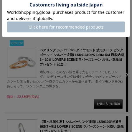
波と光をモチーフに、3石のダイヤモンドが優雅に輝くシ
ルバーリング。
価格： 13,200円(税込)
PICK UP
ペアリング シルバー925 ダイヤモンド 波モチーフ ピンク
ゴールド シルバー 刻印 LSR0131DPK-DRM-RM 通常納期
3～10日 LOVERS SCENE ラバーズシーン お祝い 誕生日
プレゼント 記念日
途切れることのない波と輝く光をモチーフにしたリン
グ。 レディースリングは優しい色合いのピンクゴールド
カラーと落ち着いたシルバーロジウムカラーから選べます。 ダイヤモンドを3石
あしらって、ワンランク上の輝きを。
価格： 22,880円(税込)
【選べる誕生石】シルバーリング 刻印 LSR0129RM通常
納期3～5日 LOVERS SCENE ラバーズシーン お祝い 誕生
日 プレゼント 記念日