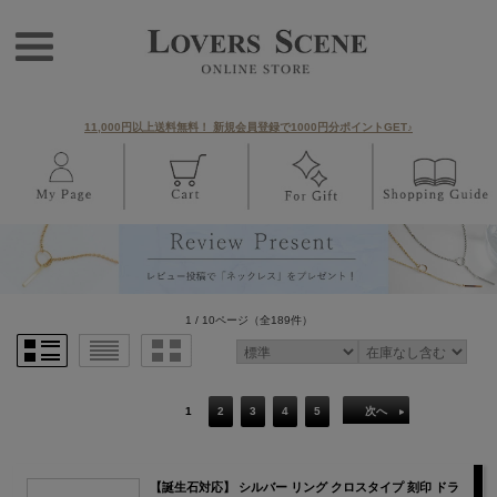
11,000円以上送料無料！ 新規会員登録で1000円分ポイントGET♪
1 / 10ページ
（全189件）
1
2
3
4
5
次へ
【誕生石対応】 シルバー リング クロスタイプ 刻印 ドラ