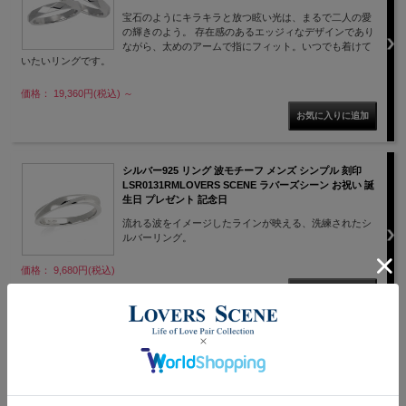
宝石のようにキラキラと放つ眩い光は、まるで二人の愛
の輝きのよう。 存在感のあるエッジィなデザインであり
ながら、太めのアームで指にフィット。いつでも着けて
いたいリングです。
価格： 19,360円(税込)
～
シルバー925 リング 波モチーフ メンズ シンプル 刻印
LSR0131RMLOVERS SCENE ラバーズシーン お祝い 誕
生日 プレゼント 記念日
流れる波をイメージしたラインが映える、洗練されたシ
ルバーリング。
価格： 9,680円(税込)
ダイヤモンド リング シルバー925 波モチーフ ピンクゴー
ルド シルバー レディース 刻印 LSR0131DRM 通常納期3
～10日 LOVERS SCENE ラバーズシーン お祝い 誕生日
プレゼント 記念日