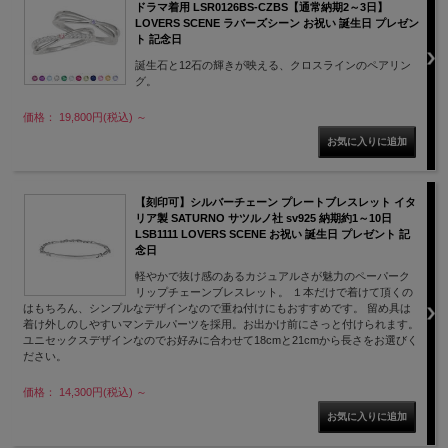
ドラマ着用 LSR0126BS-CZBS【通常納期2～3日】
LOVERS SCENE ラバーズシーン お祝い 誕生日 プレゼン
ト 記念日
誕生石と12石の輝きが映える、クロスラインのペアリン
グ。
価格： 19,800円(税込)
～
【刻印可】シルバーチェーン プレートブレスレット イタ
リア製 SATURNO サツルノ社 sv925 納期約1～10日
LSB1111 LOVERS SCENE お祝い 誕生日 プレゼント 記
念日
軽やかで抜け感のあるカジュアルさが魅力のペーパーク
リップチェーンブレスレット。 １本だけで着けて頂くの
はもちろん、シンプルなデザインなので重ね付けにもおすすめです。 留め具は
着け外しのしやすいマンテルパーツを採用。お出かけ前にさっと付けられます。
ユニセックスデザインなのでお好みに合わせて18cmと21cmから長さをお選びく
ださい。
価格： 14,300円(税込)
～