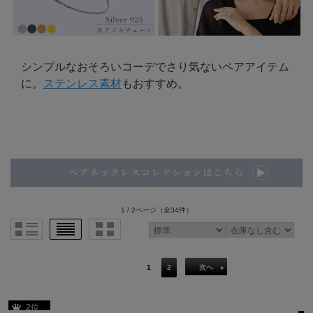
シンプルなおそろいコーデでさり気ないペアアイテム
に。
ステンレス素材
もおすすめ。
1 / 2ページ
（全34件）
1
2
次へ
2位