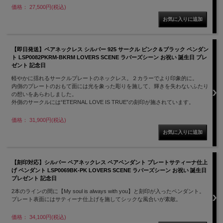
価格： 27,500円(税込)
【即日発送】ペアネックレス シルバー 925 サークル ピンク＆ブラック ペンダン
ト LSP0082PKRM-BKRM LOVERS SCENE ラバーズシーン お祝い 誕生日 プレ
ゼント 記念日
軽やかに揺れるサークルプレートのネックレス。２カラーでより印象的に。
内側のプレートのおもて面には光を象った彫りを施して、輝きを失わないふたり
の想いをあらわしました。
外側のサークルには“ETERNAL LOVE IS TRUE”の刻印が施されています。
価格： 31,900円(税込)
【刻印対応】シルバー ペアネックレス ペアペンダント プレートサティーナ仕上
げ ペンダント LSP0069BK-PK LOVERS SCENE ラバーズシーン お祝い 誕生日
プレゼント 記念日
2本のラインの間に【My soul is always with you】と刻印が入ったペンダント。
プレート表面にはサティーナ仕上げを施してシックな風合いが素敵。
価格： 34,100円(税込)