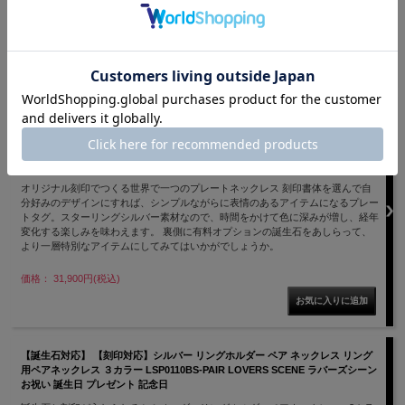
誕生石が輝く、シンプルなクロスデザインのリングホルダーペアネックレス。
価格： 29,700円(税込)
PICK UP
【刻印対応】 誕生石対応 シルバー ドッグタグ IDタグ プレートペアネックレス
LSP0111-PAIR 納期4営業日 LOVERS SCENE ラバーズシーン 公式通販 お祝い
誕生日 プレゼント 記念日
オリジナル刻印でつくる世界で一つのプレートネックレス 刻印書体を選んで自
分好みのデザインにすれば、シンプルながらに表情のあるアイテムになるプレー
トタグ。スターリングシルバー素材なので、時間をかけて色に深みが増し、経年
変化する楽しみを味わえます。 裏側に有料オプションの誕生石をあしらって、
より一層特別なアイテムにしてみてはいかがでしょうか。
価格： 31,900円(税込)
【誕生石対応】 【刻印対応】シルバー リングホルダー ペア ネックレス リング
用ペアネックレス ３カラー LSP0110BS-PAIR LOVERS SCENE ラバーズシーン
お祝い 誕生日 プレゼント 記念日