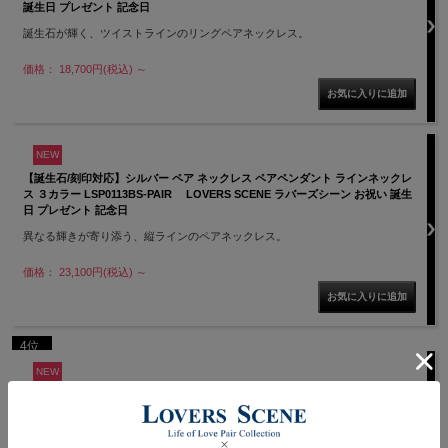
誕生日 プレゼント 記念日
誕生石が輝く、ツイストラインのリングペアネックレス。
価格： 18,700円(税込)
～
NEW
【誕生石/刻印対応】シルバー ペア ネックレス ペアペンダント ラインネックレ
ス ３カラー LSP0113BS-PAIR LOVERS SCENE ラバーズシーン お祝い 誕生
日 プレゼント 記念日
異なる輝きが寄り添う、縦ラインのペアネックレス。
価格： 23,100円(税込)
～
4位
NEW
【即日発送】【誕生石対応】シルバー リングホルダー ペア ネックレス リング用
ペアネックレス ３カラー LSP0112BS-PAIR LOVERS SCENE ラバーズシーン お
祝い 誕生日 プレゼント 記念日