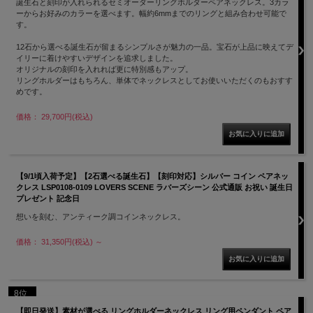
誕生石と刻印が入れられるセミオーダーリングホルダーペアネックレス。3カラ
ーからお好みのカラーを選べます。幅約6mmまでのリングと組み合わせ可能で
す。
12石から選べる誕生石が留まるシンプルさが魅力の一品。宝石が上品に映えてデ
イリーに着けやすいデザインを追求しました。
オリジナルの刻印を入れれば更に特別感もアップ。
リングホルダーはもちろん、単体でネックレスとしてお使いいただくのもおすす
めです。
価格： 29,700円(税込)
【9/1頃入荷予定】【2石選べる誕生石】【刻印対応】シルバー コイン ペアネッ
クレス LSP0108-0109 LOVERS SCENE ラバーズシーン 公式通販 お祝い 誕生日
プレゼント 記念日
想いを刻む、アンティーク調コインネックレス。
価格： 31,350円(税込)
～
8位
【即日発送】素材が選べる リングホルダーネックレス リング用ペンダント ペア