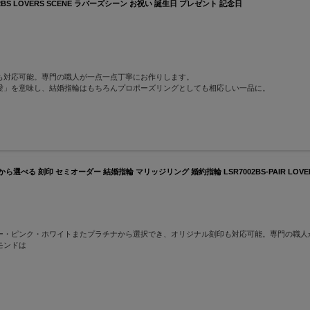
BS LOVERS SCENE ラバーズシーン お祝い 誕生日 プレゼント 記念日
も対応可能。専門の職人が一点一点丁寧にお作りします。
愛」を意味し、結婚指輪はもちろんプロポーズリングとしても相応しい一品に。
選べる 刻印 セミオーダー 結婚指輪 マリッジリング 婚約指輪 LSR7002BS-PAIR LOVE
ロー・ピンク・ホワイトまたプラチナから選択でき、オリジナル刻印も対応可能。専門の職人
モンドは