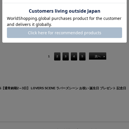
1 / 9ページ
（全163件）
1
2
3
4
5
次へ
S【通常納期2～3日】 LOVERS SCENE ラバーズシーン お祝い 誕生日 プレゼント 記念日