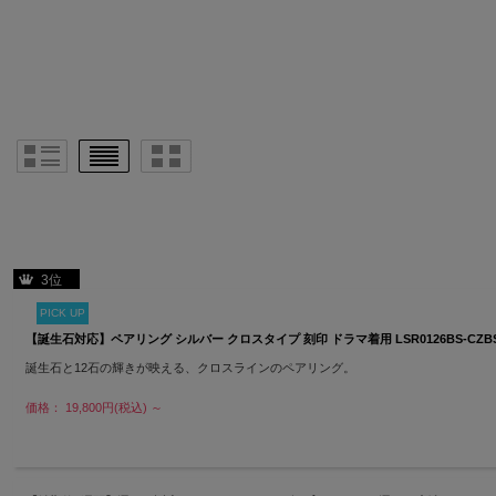
3位
PICK UP
【誕生石対応】ペアリング シルバー クロスタイプ 刻印 ドラマ着用 LSR0126BS-CZB
誕生石と12石の輝きが映える、クロスラインのペアリング。
価格： 19,800円(税込)
～