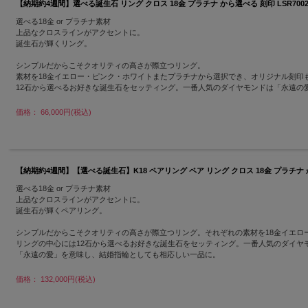
【納期約4週間】選べる誕生石 リング クロス 18金 プラチナ から選べる 刻印 LSR7002
選べる18金 or プラチナ素材
上品なクロスラインがアクセントに。
誕生石が輝くリング。
シンプルだからこそクオリティの高さが際立つリング。
素材を18金イエロー・ピンク・ホワイトまたプラチナから選択でき、オリジナル刻印
12石から選べるお好きな誕生石をセッティング。一番人気のダイヤモンドは「永遠の
価格： 66,000円(税込)
【納期約4週間】【選べる誕生石】K18 ペアリング ペア リング クロス 18金 プラチナ から
選べる18金 or プラチナ素材
上品なクロスラインがアクセントに。
誕生石が輝くペアリング。
シンプルだからこそクオリティの高さが際立つリング。それぞれの素材を18金イエ
リングの中心には12石から選べるお好きな誕生石をセッティング。一番人気のダイヤ
「永遠の愛」を意味し、結婚指輪としても相応しい一品に。
価格： 132,000円(税込)