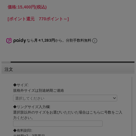
価格:
15,400円
(税込)
[ポイント還元 770ポイント～]
なら
月々1,283円
から。分割手数料無料
注文
◆サイズ:
規格外サイズは別途納期ご連絡
◆リングサイズ入力欄:
選択肢以外のサイズをお選びいただいた場合はこちらに号数をご入
力ください。
◆有料刻印:
※納期+2～3営業日