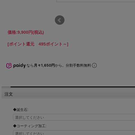
価格:
9,900円
(税込)
[ポイント還元 495ポイント～]
なら
月々1,650円
から。分割手数料無料
注文
◆誕生石:
◆コーティング加工: