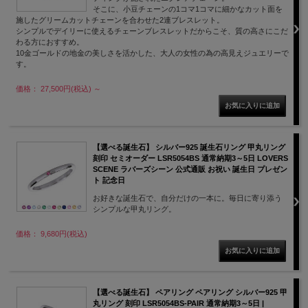
そこに、小豆チェーンの1コマ1コマに細かなカット面を
施したグリームカットチェーンを合わせた2連ブレスレット。
シンプルでデイリーに使えるチェーンブレスレットだからこそ、質の高さにこだ
わる方におすすめ。
10金ゴールドの地金の美しさを活かした、大人の女性の為の高見えジュエリーで
す。
価格： 27,500円(税込)
～
【選べる誕生石】 シルバー925 誕生石リング 甲丸リング
刻印 セミオーダー LSR5054BS 通常納期3～5日 LOVERS
SCENE ラバーズシーン 公式通販 お祝い 誕生日 プレゼン
ト 記念日
お好きな誕生石で、自分だけの一本に。毎日に寄り添う
シンプルな甲丸リング。
価格： 9,680円(税込)
【選べる誕生石】 ペアリング ペアリング シルバー925 甲
丸リング 刻印 LSR5054BS-PAIR 通常納期3～5日 |