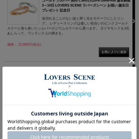
ゴールド シルバー 刻印 LSR0131DPK-DRM-RM 通常納期
3～10日 LOVERS SCENE ラバーズシーン お祝い 誕生日
プレゼント 記念日
途切れることのない波と輝く光をモチーフにしたリン
グ。 レディースリングは優しい色合いのピンクゴールド
カラーと落ち着いたシルバーロジウムカラーから選べます。 ダイヤモンドを3石
あしらって、ワンランク上の輝きを。
価格： 22,880円(税込)
シルバーリング ダイヤモンド 抱き合わせデザイン 刻印
LSR0125DRM 通常納期3～5日 LOVERS SCENE ラバー
ズシーン お祝い 誕生日 プレゼント 記念日
大切な人をそっとハグしたようなデザイン。上質はダイ
ヤモンドはそんな大切な瞬間をまぶしくとらえたかのよ
うなリングになりました。
価格： 15,400円(税込)
ダイヤモンド ペアリング ペアリング シルバー925 ダイヤ