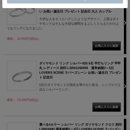
モンド 刻印 名入れ シンプル 通常納期3～5日
LSR0125DRM-RM LOVERS SCENE ラバーズシーン お揃
い お祝い 誕生日 プレゼント 記念日 大人 カップル
大切な人をそっとハグしたようなデザイン。上質はダイ
ヤモンドはそんな大切な瞬間をまぶしくとらえたかのよ
うなリングになりました。
価格： 22,550円(税込)
ダイヤモンド リング シルバー925 5石 平打ちリング 平甲
丸 レディース 刻印 LSR0124DRM 通常納期3～5日
LOVERS SCENE ラバーズシーン お祝い 誕生日 プレゼン
ト 記念日
5石のダイヤモンドが指先を華やかに彩る、シンプルで上
品なシルバーリング。
価格： 15,400円(税込)
選べる4カラー シルバー リング ダイヤモンド クロス 刻印
LSR0309D 通常納期2～3日 LOVERS SCENE ラバーズシ