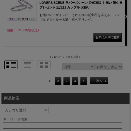
LOVERS SCENE ラバーズシーン 公式通販 お祝い 誕生日
プレゼント 記念日 カップル お揃い
お揃いのデザインに、それぞれの誕生石を添える。シン
プルで長く愛せる誕生石ペアリング。
価格： 19,360円(税込)
1 / 6ページ
（全113件）
1
2
3
4
5
次へ
商品検索
キーワード検索