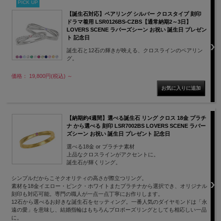
PICK UP
【誕生石対応】ペアリング シルバー クロスタイプ 刻印
ドラマ着用 LSR0126BS-CZBS【通常納期2～3日】
LOVERS SCENE ラバーズシーン お祝い 誕生日 プレゼン
ト 記念日
誕生石と12石の輝きが映える、クロスラインのペアリン
グ。
価格： 19,800円(税込)
～
【納期約4週間】選べる誕生石 リング クロス 18金 プラチ
ナ から選べる 刻印 LSR7002BS LOVERS SCENE ラバー
ズシーン お祝い 誕生日 プレゼント 記念日
選べる18金 or プラチナ素材
上品なクロスラインがアクセントに。
誕生石が輝くリング。
シンプルだからこそクオリティの高さが際立つリング。
素材を18金イエロー・ピンク・ホワイトまたプラチナから選択でき、オリジナル
刻印も対応可能。専門の職人が一点一点丁寧にお作りします。
12石から選べるお好きな誕生石をセッティング。一番人気のダイヤモンドは「永
遠の愛」を意味し、結婚指輪はもちろんプロポーズリングとしても相応しい一品
に。