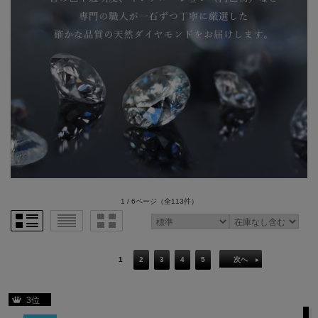
1 / 6ページ
（全113件）
1
2
3
4
5
次へ
3位