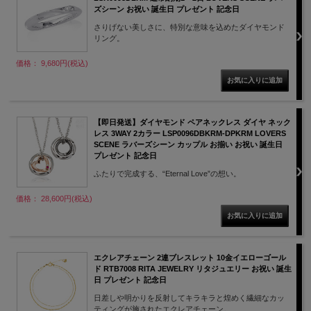
ズシーン お祝い 誕生日 プレゼント 記念日
さりげない美しさに、特別な意味を込めたダイヤモンド
リング。
価格： 9,680円(税込)
【即日発送】ダイヤモンド ペアネックレス ダイヤ ネック
レス 3WAY 2カラー LSP0096DBKRM-DPKRM LOVERS
SCENE ラバーズシーン カップル お揃い お祝い 誕生日
プレゼント 記念日
ふたりで完成する、“Eternal Love”の想い。
価格： 28,600円(税込)
エクレアチェーン 2連ブレスレット 10金イエローゴール
ド RTB7008 RITA JEWELRY リタジュエリー お祝い 誕生
日 プレゼント 記念日
日差しや明かりを反射してキラキラと煌めく繊細なカッ
ティングが施されたエクレアチェーン。