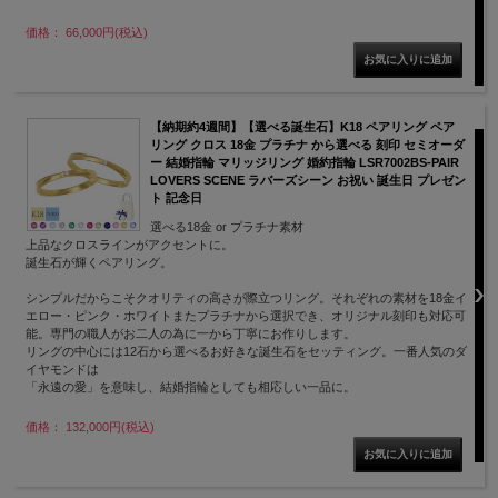
価格： 66,000円(税込)
【納期約4週間】【選べる誕生石】K18 ペアリング ペア
リング クロス 18金 プラチナ から選べる 刻印 セミオーダ
ー 結婚指輪 マリッジリング 婚約指輪 LSR7002BS-PAIR
LOVERS SCENE ラバーズシーン お祝い 誕生日 プレゼン
ト 記念日
選べる18金 or プラチナ素材
上品なクロスラインがアクセントに。
誕生石が輝くペアリング。
シンプルだからこそクオリティの高さが際立つリング。それぞれの素材を18金イ
エロー・ピンク・ホワイトまたプラチナから選択でき、オリジナル刻印も対応可
能。専門の職人がお二人の為に一から丁寧にお作りします。
リングの中心には12石から選べるお好きな誕生石をセッティング。一番人気のダ
イヤモンドは
「永遠の愛」を意味し、結婚指輪としても相応しい一品に。
価格： 132,000円(税込)