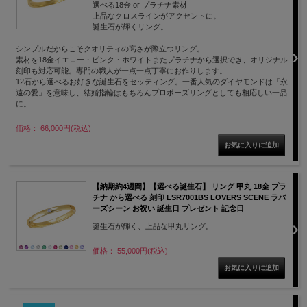
選べる18金 or プラチナ素材
上品なクロスラインがアクセントに。
誕生石が輝くリング。
シンプルだからこそクオリティの高さが際立つリング。
素材を18金イエロー・ピンク・ホワイトまたプラチナから選択でき、オリジナル
刻印も対応可能。専門の職人が一点一点丁寧にお作りします。
12石から選べるお好きな誕生石をセッティング。一番人気のダイヤモンドは「永
遠の愛」を意味し、結婚指輪はもちろんプロポーズリングとしても相応しい一品
に。
価格： 66,000円(税込)
【納期約4週間】【選べる誕生石】 リング 甲丸 18金 プラ
チナ から選べる 刻印 LSR7001BS LOVERS SCENE ラバ
ーズシーン お祝い 誕生日 プレゼント 記念日
誕生石が輝く、上品な甲丸リング。
価格： 55,000円(税込)