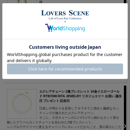
日
幸運をもたらす「馬蹄」「誕生石」を合わせた特別な10
金ネックレス
馬蹄モチーフに誕生石が煌めくイエローゴールドのネックレス。デコルテに品よ
く馴染むようカーブにもこだわったデザインです。
幸せの象徴と言われている馬蹄モチーフは、幸運を受け止めてくれるラッキーモ
チーフ。
誕生石を留め、ライン上にミル打ちをすることでより煌めく特別なネックレスに
仕上げました。
どんなスタイルにも合わせやすいシンプルなデザインのネックレスは、自分への
ご褒美や、大切な人への贈り物としてもおすすめのアイテムです。
価格： 39,600円(税込)
エクレアチェーン 2連ブレスレット 10金イエローゴール
ド RTB7008 RITA JEWELRY リタジュエリー お祝い 誕生
日 プレゼント 記念日
日差しや明かりを反射してキラキラと煌めく繊細なカッ
ティングが施されたエクレアチェーン。
そこに、小豆チェーンの1コマ1コマに細かなカット面を
施したグリームカットチェーンを合わせた2連ブレスレット。
シンプルでデイリーに使えるチェーンブレスレットだからこそ、質の高さにこだ