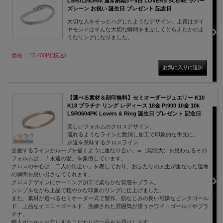
LSR0125DRM 通常納期3～5日 LOVERS SCENE ラバー
ズシーン お祝い 誕生日 プレゼント 記念日
大切な人をそっとハグしたようなデザイン。上質はダイ
ヤモンドはそんな大切な瞬間をまぶしくとらえたかのよ
うなリングになりました。
価格： 15,400円(税込)
【選べる素材＆刻印無料】セミオーダージュエリー K10
K18 プラチナ リング レディース 18金 Pt900 10金 10k
LSR0604PK Lovers & Ring 誕生日 プレゼント 記念日
美しいフォルムのクロスデザイン。
流れるようなラインと艶消し加工で印象的な手元に。
永遠を意味するクロスライン
交差するラインがループを描くように重なり合い、∞（無限大）を思わせるその
フォルムは、「永遠の愛」を象徴しています。
クロスの中心は「二人の出会い」を表しており、おふたりの人生が重なった運命
の瞬間を思い出させてくれます。
クロスデザインにホーニング加工で柔らかな質感をプラス。
シンプルながら上品で穏やかな印象のリングに仕上げました。
また、素材が選べるセミオーダー式で製作。肌なじみの良い可憐なピンクゴール
ド、上品なイエローゴールド、洗練された雰囲気が漂うホワイトゴールドやプラ
チナ。
職人が一からお作りするこだわりの一品をお届けします。