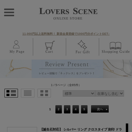
11,000円以上送料無料！ 新規会員登録で1000円分ポイントGET♪
1 / 5ページ
（全85件）
1
2
3
4
5
次へ
【誕生石対応】 シルバー リング クロスタイプ 刻印 ドラ