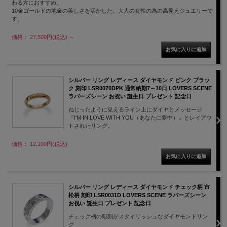
わる方におすすめ。
10金ゴールドの地金の美しさを活かした、大人の女性の為の高見えジュエリーで
す。
価格： 27,500円(税込)
～
シルバー リング レディース ダイヤモンド ピンク ブラッ
ク 刻印 LSR0070DPK 通常納期7～10日 LOVERS SCENE
ラバーズシーン お祝い 誕生日 プレゼント 記念日
ねじったように見えるライン上にダイヤとメッセージ
『I'M IN LOVE WITH YOU（あなたに夢中）』とレイアウ
トされたリング。
価格： 12,100円(税込)
シルバー リング レディース ダイヤモンド チェック柄 市
松柄 刻印 LSR0031D LOVERS SCENE ラバーズシーン
お祝い 誕生日 プレゼント 記念日
チェック柄の彫刻がスタイリッシュなダイヤモンドリン
グ