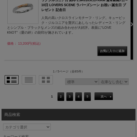
ックジルコニア付 刻印 LSR0103CZPKRM 通常納期7日～
10日 LOVERS SCENE ラバーズシーン お祝い 誕生日 プ
レゼント 記念日
人気の高いクロスラインモチーフ・リング。キュービッ
ク・ジルコニアを贅沢にあしらったレディース・リング
とシンプル・ブラックなメンズの組み合わせが大好評。表面に“LOVE
KNOT”（愛の絆）の刻印が施されています。
価格： 13,200円(税込)
1 / 5ページ
（全85件）
1
2
3
4
5
次へ
商品検索
キーワード検索