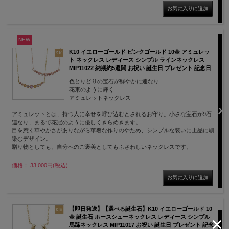
NEW
K10 イエローゴールド ピンクゴールド 10金 アミュレッ
ト ネックレス レディース シンプル ラインネックレス
MIP11022 納期約5週間 お祝い 誕生日 プレゼント 記念日
色とりどりの宝石が鮮やかに連なり
花束のように輝く
アミュレットネックレス
アミュレットとは、持つ人に幸せを呼び込むとされるお守り。小さな宝石が9石
連なり、まるで花冠のように優しくきらめきます。
目を惹く華やかさがありながら華奢な作りのやため、シンプルな装いに上品に馴
染むデザイン。
贈り物としても、自分へのご褒美としてもふさわしいネックレスです。
価格： 33,000円(税込)
【即日発送】【選べる誕生石】K10 イエローゴールド 10
金 誕生石 ホースシューネックレス レディース シンプル
馬蹄ネックレス MIP11017 お祝い 誕生日 プレゼント 記念