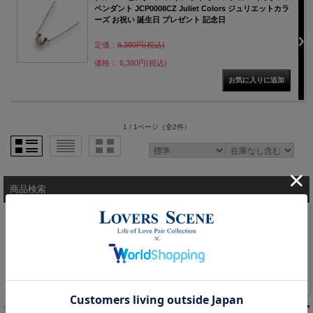
ペンダント JCP0008CZ Juliet Colors ジュリエットカラ
ーズ お祝い 誕生日 プレゼント 記念日
定価：
6,380円(税込)
価格： 6,380円(税込)
1 / 1ページ
（全2件）
商品検索
キーワード検索